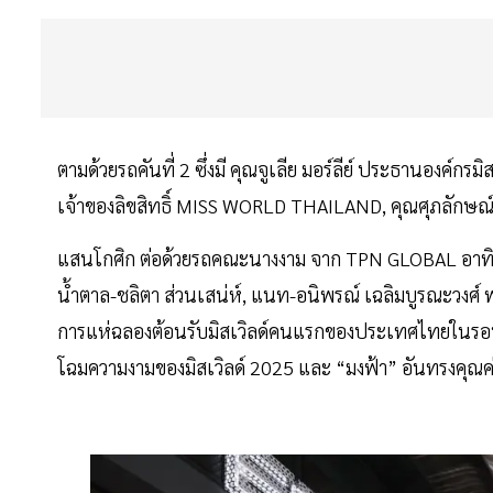
ตามด้วยรถคันที่ 2 ซึ่งมี คุณจูเลีย มอร์ลีย์ ประธานองค์กร
เจ้าของลิขสิทธิ์ MISS WORLD THAILAND, คุณศุภลักษณ์
แสนโกศิก ต่อด้วยรถคณะนางงาม จาก TPN GLOBAL อาทิ 
น้ำตาล-ชลิตา ส่วนเสน่ห์, แนท-อนิพรณ์ เฉลิมบูรณะวงศ์ พ
การแห่ฉลองต้อนรับมิสเวิลด์คนแรกของประเทศไทยในรอบ
โฉมความงามของมิสเวิลด์ 2025 และ “มงฟ้า” อันทรงคุณค