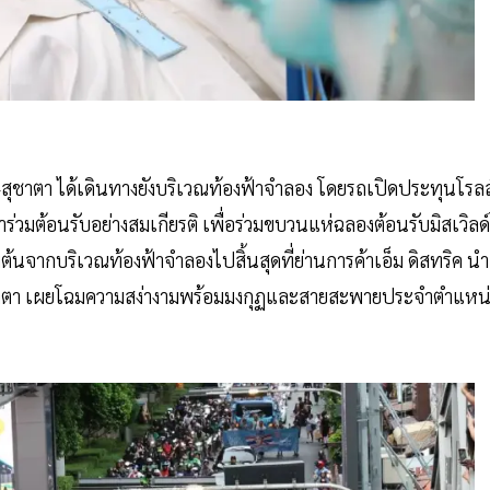
ล-สุชาตา ได้เดินทางยังบริเวณท้องฟ้าจำลอง โดยรถเปิดประทุนโรลส
าร่วมต้อนรับอย่างสมเกียรติ เพื่อร่วมขบวนแห่ฉลองต้อนรับมิสเวิลด์
จากบริเวณท้องฟ้าจำลองไปสิ้นสุดที่ย่านการค้าเอ็ม ดิสทริค นำ
สุชาตา เผยโฉมความสง่างามพร้อมมงกุฏและสายสะพายประจำตำแหน่