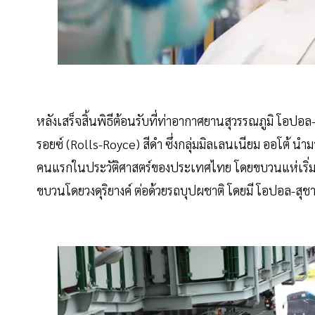
หลังเสร็จสิ้นพิธีต้อนรับที่ท่าอากาศยานสุวรรณภูมิ โอปอ
รอยซ์ (Rolls-Royce) สีดำ ซึ่งกลุ่มมิลเลนเนียม ออโต้ นำม
คนแรกในประวัติศาสตร์ของประเทศไทย โดยขบวนแห่เริ่มต้น
ขบวนโดยวงดุริยางค์ ต่อด้วยรถบุปผชาติ โดยมี โอปอล-