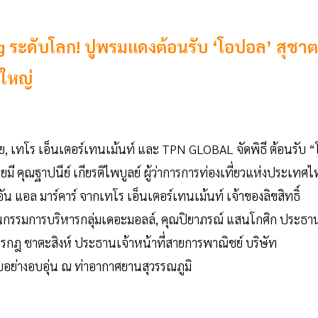
 ระดับโลก! ปูพรมแดงต้อนรับ ‘โอปอล’ สุชา
งใหญ่
ทย, เทโร เอ็นเตอร์เทนเม้นท์ และ TPN GLOBAL จัดพิธี ต้อนรับ “
มี คุณฐาปนีย์ เกียรติไพบูลย์ ผู้ว่าการการท่องเที่ยวแห่งประเทศ
อัน แอล มาร์คาร์ จากเทโร เอ็นเตอร์เทนเม้นท์ เจ้าของลิขสิทธิ์
รรมการบริหารกลุ่มเดอะมอลล์, คุณปิยาภรณ์ แสนโกศิก ประธา
รกฎ ชาตะสิงห์ ประธานเจ้าหน้าที่สายการพาณิชย์ บริษัท
อย่างอบอุ่น ณ ท่าอากาศยานสุวรรณภูมิ