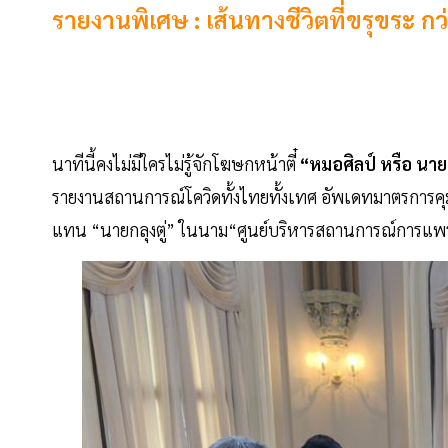
รายงานพิเศษ : เส้นทางชีวิตที่ขรุขระ
นาทีนี้คงไม่มีใครไม่รู้จักโฆษกหน้าตี๋
“หมอศิลป์ หรือ นาย
รายงานสถานการณ์โควิดทั้งไทยทั้งเทศ อัพเดทมาตรการคุ
แทน “นายกลุงตู่” ในนาม“ศูนย์บริหารสถานการณ์การแพร่