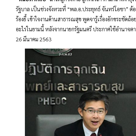
รัฐบาล เป็นช่วงจังหวะที่ “พล.อ.ประยุทธ์ จันทร์โอชา” ต้
ร้องยี้ เข้าใจงานด้านสาธารณสุข พูดจารู้เรื่องอักขระชัด
อะไรในยามนี้ หลังจากนายกรัฐมนตรี ประกาศใช้อำนาจต
26 มีนาคม 2563