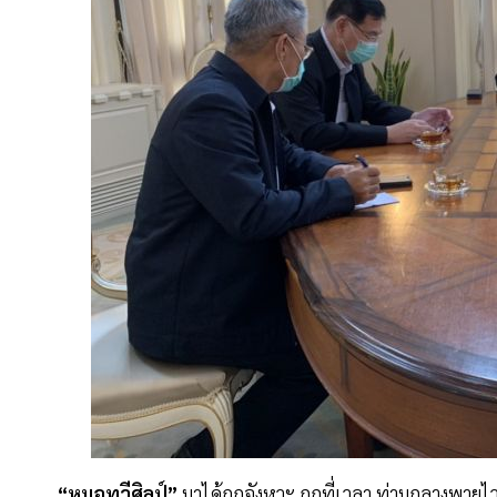
“หมอทวีศิลป์”
มาได้ถูกจังหวะ ถูกที่เวลา ท่ามกลางพายุ