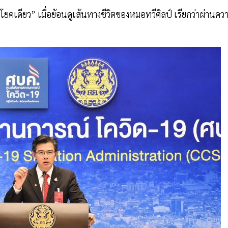
คเดียว” เมื่อย้อนดูเส้นทางชีวิตของหมอทวีศิลป์ เรียกว่าผ่านคว
ง