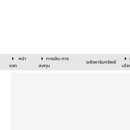
หน้า
การเงิน-การ
อสังหาริมทรัพย์
แรก
ลงทุน
นโย