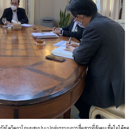
ไวรัสโควิดถาโถมผสมปนเปถล่มระบบการสื่อสารที่สังคมเชื่อใจได้ข