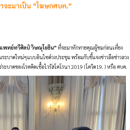
 กว่าจะมาเป็น “โฆษกศบค.”
แพทย์ทวีศิลป์ วิษณุโยธิน”
ที่จะมาทักทายคุณผู้ชมก่อนเที่ยง
มระบาดใหม่ๆแบบอินไซด์วงประชุม พร้อมกับชี้แจงข่าวลือข่าวลวง
ระบาดของโรคติดเชื้อไวรัสโคโรนา 2019 (โควิด19. ) หรือ ศบค.