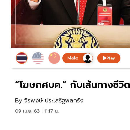
Play
“โฆษกศบค.” กับเส้นทางชีวิตท
By
จีรพงษ์ ประเสริฐพลกรัง
09 เม.ย. 63 | 11:17 น.