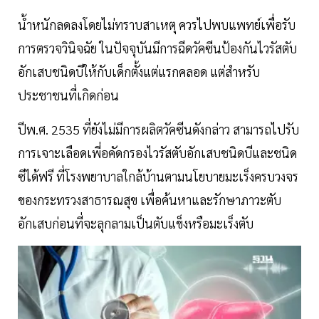
น้ำหนักลดลงโดยไม่ทราบสาเหตุ ควรไปพบแพทย์เพื่อรับ
การตรวจวินิจฉัย ในปัจจุบันมีการฉีดวัคซีนป้องกันไวรัสตับ
อักเสบชนิดบีให้กับเด็กตั้งแต่แรกคลอด แต่สำหรับ
ประชาชนที่เกิดก่อน
ปีพ.ศ. 2535 ที่ยังไม่มีการผลิตวัคซีนดังกล่าว สามารถไปรับ
การเจาะเลือดเพี่อคัดกรองไวรัสตับอักเสบชนิดบีและชนิด
ซีได้ฟรี ที่โรงพยาบาลใกล้บ้านตามนโยบายมะเร็งครบวงจร
ของกระทรวงสาธารณสุข เพื่อค้นหาและรักษาภาวะตับ
อักเสบก่อนที่จะลุกลามเป็นตับแข็งหรือมะเร็งตับ