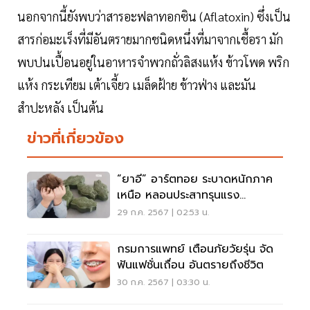
นอกจากนี้ยังพบว่าสารอะฟลาทอกซิน (Aflatoxin) ซึ่งเป็น
สารก่อมะเร็งที่มีอันตรายมากชนิดหนึ่งที่มาจากเชื้อรา มัก
พบปนเปื้อนอยู่ในอาหารจำพวกถั่วลิสงแห้ง ข้าวโพด พริก
แห้ง กระเทียม เต้าเจี้ยว เมล็ดฝ้าย ข้าวฟ่าง และมัน
สำปะหลัง เป็นต้น
ข่าวที่เกี่ยวข้อง
“ยาอี” อาร์ตทอย ระบาดหนักภาค
เหนือ หลอนประสาทรุนแรง
อันตรายถึงชีวิต
29 ก.ค. 2567 | 02:53 น.
กรมการแพทย์ เตือนภัยวัยรุ่น จัด
ฟันแฟชั่นเถื่อน อันตรายถึงชีวิต
30 ก.ค. 2567 | 03:30 น.