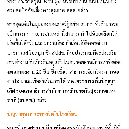
จริง"
ดร.ชาติวุฒิ วังวล
ผู้อำนวยการสำนักสนับสนุนการ
ควบคุมปัจจัยเสี่ยงทางสุขภาพ สสส. กล่าว
จากจุดเด่นในมุมมองของภาครัฐอย่าง สปสช. ที่เข้ามาร่วม
เป็นกรรมการ เยาวชนเหล่านี้สามารถนำไปขับเคลื่อนให้
เกิดขึ้นได้จริง และผลงานดีจะสำเร็จได้ต้องอาศัยงบ
ประมาณสนับสนุน ซึ่ง สปสช. มีงบประมาณที่จะส่งเสริม
การทำงานกับท้องถิ่นอยู่แล้ว ในอนาคตอาจมีการหารือต่อย
อดจากผลงาน 20 ชิ้น ซึ่ง เชื่อว่าสามารถเขียนโครงการขอ
งบประมาณเพื่อดำเนินการได้
ทพ.อรรถพร ลิ้มปัญญา
เลิศ รองเลขาธิการสำนักงานหลักประกันสุขภาพแห่ง
ชาติ (สปสช.)
กล่าว
ปัญหาสุขภาวะทางจิตในโรงเรียน
ขณะที่
นางสาวนาเดีย ทวีพงศธร
นักศึกษาแพทย์ชั้นปีที่