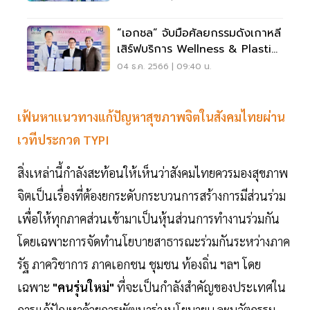
“เอกชล” จับมือศัลยกรรมดังเกาหลี
เสิร์ฟบริการ Wellness & Plastic
Surgery
04 ธ.ค. 2566 | 09:40 น.
เฟ้นหาเเนวทางแก้ปัญหาสุขภาพจิตในสังคมไทยผ่าน
เวทีประกวด TYPI
สิ่งเหล่านี้กำลังสะท้อนให้เห็นว่าสังคมไทยควรมองสุขภาพ
จิตเป็นเรื่องที่ต้องยกระดับกระบวนการสร้างการมีส่วนร่วม
เพื่อให้ทุกภาคส่วนเข้ามาเป็นหุ้นส่วนการทำงานร่วมกัน
โดยเฉพาะการจัดทำนโยบายสาธารณะร่วมกันระหว่างภาค
รัฐ ภาควิชาการ ภาคเอกชน ชุมชน ท้องถิ่น ฯลฯ โดย
เฉพาะ
"คนรุ่นใหม่"
ที่จะเป็นกำลังสำคัญของประเทศใน
การแก้ปัญหาด้วยการพัฒนาร่างนโยบายเเละนวัตกรรม