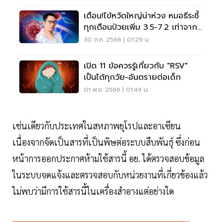
เตือน!ไข้หวัดใหญ่น่าห่วง หมอธีระชี้
ทุกเดือนป่วยเพิ่ม 3.5-7.2 เท่าจากปี
65
30 ต.ค. 2566 | 01:29 น.
เปิด 11 ข้อควรรู้เกี่ยวกับ "RSV"
เป็นได้ทุกวัย-อันตรายต่อเด็ก
01 พ.ย. 2566 | 01:49 น.
เช่นเดียวกับประเทศในสหภาพยุโรปและอาเซียน
เนื่องจากจัดเป็นสารที่เป็นพิษต่อระบบสืบพันธุ์ ซึ่งก่อน
หน้าการออกประกาศห้ามใช้สารนี้ อย. ได้ตรวจสอบข้อมูล
ในระบบจดแจ้งและตรวจสอบกับหน่วยงานที่เกี่ยวข้องแล้ว
ไม่พบว่ามีการใช้สารนี้ในเครื่องสำอางแต่อย่างใด