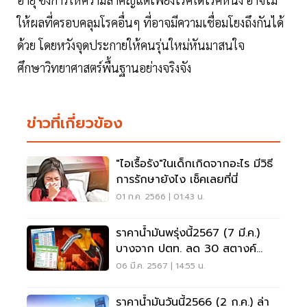
ให้ผลที่ครอบคลุมโรคอื่นๆ ที่อาจมีความเชื่อมโยงถึงกันได้
ด้วย โดยหวังจุดประกายให้คนรุ่นใหม่หันมาสนใจ
ศึกษาวิทยาศาสตร์พื้นฐานอย่างจริงจัง
ข่าวที่เกี่ยวข้อง
"ไอเรื้อรัง"ในเด็กเกิดจากอะไร มีวิธี
การรักษายังไง เช็คเลยที่นี่
01 ก.ค. 2566 | 01:43 น.
ราคาน้ำมันพรุ่งนี้2567 (7 มี.ค.)
บางจาก ปตท. ลด 30 สตางค์
อัพเดทราคาล่าสุด
06 มี.ค. 2567 | 14:55 น.
ราคาน้ำมันวันนี้2566 (2 ก.ค.) ล่า