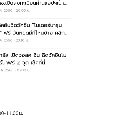
ช.เปิดลงทะเบียนผ่านแอปฯเป๋า
ง
ค. 2566 | 20:05 น.
์คอินฉีดวัคซีน "โมเดอร์นารุ่น
" ฟรี วันหยุดมีที่ไหนบ้าง คลิก
ค. 2566 | 23:10 น.
นทรัล เปิดวอล์ค อิน ฉีดวัคซีนโม
์นาฟรี 2 จุด เช็คที่นี่
ค. 2566 | 09:12 น.
.00-11.00น.