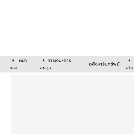
หน้า
การเงิน-การ
อสังหาริมทรัพย์
แรก
ลงทุน
นโย