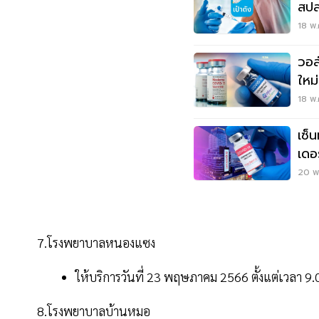
สปส
ตั
18 พ.
วอล
ใหม่
เลย
18 พ.
เซ็
เดอร
20 พ.
7.โรงพยาบาลหนองแซง
ให้บริการวันที่ 23 พฤษภาคม 2566 ตั้งแต่เวลา 9
8.โรงพยาบาลบ้านหมอ