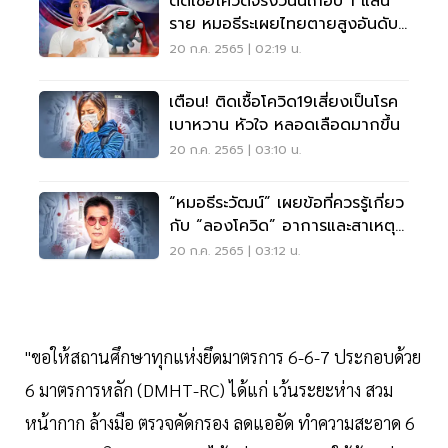
ติดเชื้อโควิดจริงวันนี้เกือบ 1 แสน
ราย หมอธีระเผยไทยตายสูงอันดับ
4 เอเชีย
20 ก.ค. 2565 | 02:19 น.
เตือน! ติดเชื้อโควิด19เสี่ยงเป็นโรค
เบาหวาน หัวใจ หลอดเลือดมากขึ้น
20 ก.ค. 2565 | 03:10 น.
“หมอธีระวัฒน์” เผยข้อที่ควรรู้เกี่ยว
กับ “ลองโควิด” อาการและสาเหตุดู
ที่นี่
20 ก.ค. 2565 | 03:12 น.
"ขอให้สถานศึกษาทุกแห่งยึดมาตรการ 6-6-7 ประกอบด้วย
6 มาตรการหลัก (DMHT-RC) ได้แก่ เว้นระยะห่าง สวม
หน้ากาก ล้างมือ ตรวจคัดกรอง ลดแออัด ทำความสะอาด 6