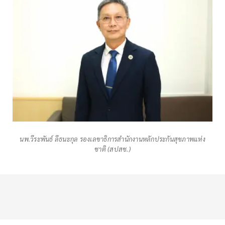
นพ.วีระพันธ์ ลีธนะกุล รองเลขาธิการสำนักงานหลักประกันสุขภาพแห่ง
ชาติ (สปสช.)