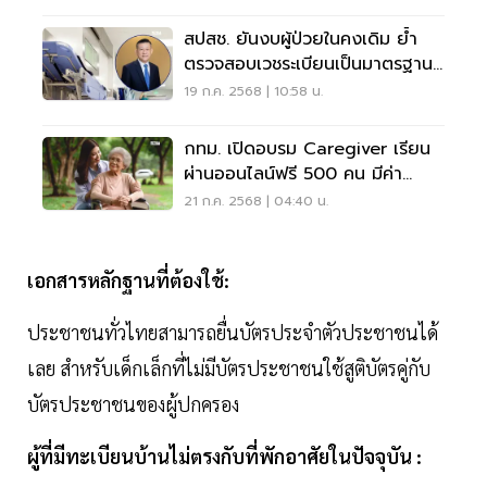
สปสช. ยันงบผู้ป่วยในคงเดิม ย้ำ
ตรวจสอบเวชระเบียนเป็นมาตรฐาน
เบิกจ่าย
19 ก.ค. 2568 | 10:58 น.
กทม. เปิดอบรม Caregiver เรียน
ผ่านออนไลน์ฟรี 500 คน มีค่า
ตอบแทน
21 ก.ค. 2568 | 04:40 น.
เอกสารหลักฐานที่ต้องใช้:
ประชาชนทั่วไทยสามารถยื่นบัตรประจำตัวประชาชนได้
เลย สำหรับเด็กเล็กที่ไม่มีบัตรประชาชนใช้สูติบัตรคู่กับ
บัตรประชาชนของผู้ปกครอง
ผู้ที่มีทะเบียนบ้านไม่ตรงกับที่พักอาศัยในปัจจุบัน :