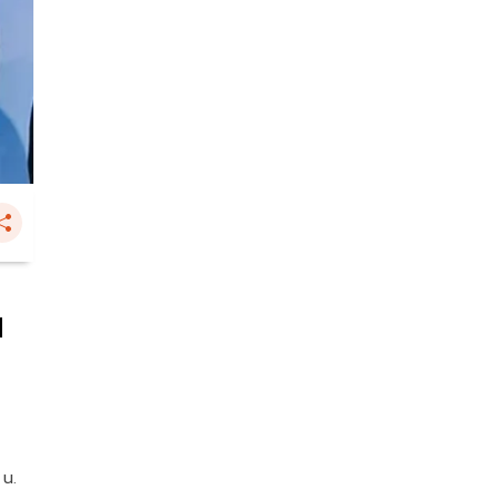
น
 น.