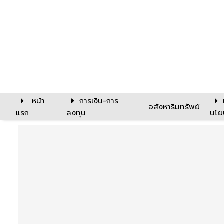
หน้า
การเงิน-การ
อสังหาริมทรัพย์
แรก
ลงทุน
นโย