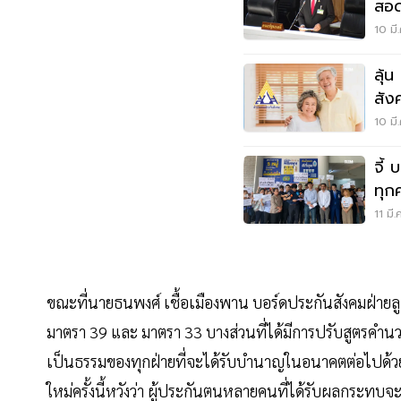
สอด
เหล
10 มี
ลุ้น
สัง
ม.3
10 มี
จี้
ทุก
ธร
11 มี
ขณะที่นายธนพงศ์ เชื้อเมืองพาน บอร์ดประกันสังคมฝ่ายลูก
มาตรา 39 และ มาตรา 33 บางส่วนที่ได้มีการปรับสูตรคำนว
เป็นธรรมของทุกฝ่ายที่จะได้รับบำนาญในอนาคตต่อไปด้วยเ
ใหม่ครั้งนี้หวังว่า ผู้ประกันตนหลายคนที่ได้รับผลกระทบ