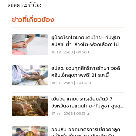
ตลอด 24 ชั่วโมง
ข่าวที่เกี่ยวข้อง
ผู้ป่วยโรคไตชายแดนไทย–กัมพูชา
สปสช. ย้ำ 'ล้างไต-ฟอกเลือด' ไม่
ต้องจ่ายเอง
16 ธ.ค. 2568 | 09:50 น.
สปสช. ชวนทุกสิทธิการรักษา วอล์
คอินเช็กสุขภาพฟรี 21 ธ.ค.นี้
16 ธ.ค. 2568 | 20:00 น.
เยียวยาเกษตรกรเลี้ยงสัตว์ 7
จังหวัดชายแดนไทย-กัมพูชา สูงสุด
3.9 หมื่น/ตัว
17 ธ.ค. 2568 | 03:15 น.
ออมสิน ออกมาตรการเยียวยาลูก