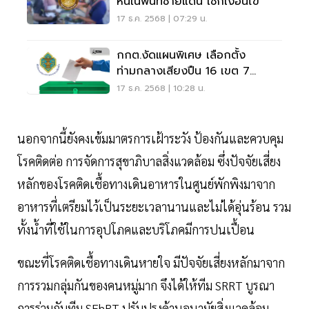
หนี้ในพื้นที่ชายแดน เช็กเงื่อนไข
17 ธ.ค. 2568 | 07:29 น.
กกต.งัดแผนพิเศษ เลือกตั้ง
ท่ามกลางเสียงปืน 16 เขต 7
จังหวัดชายแดน
17 ธ.ค. 2568 | 10:28 น.
นอกจากนี้ยังคงเข้มมาตรการเฝ้าระวัง ป้องกันและควบคุม
โรคติดต่อ การจัดการสุขาภิบาลสิ่งแวดล้อม ซึ่งปัจจัยเสี่ยง
หลักของโรคติดเชื้อทางเดินอาหารในศูนย์พักพิงมาจาก
อาหารที่เตรียมไว้เป็นระยะเวลานานและไม่ได้อุ่นร้อน รวม
ทั้งน้ำที่ใช้ในการอุปโภคและบริโภคมีการปนเปื้อน
ขณะที่โรคติดเชื้อทางเดินหายใจ มีปัจจัยเสี่ยงหลักมาจาก
การรวมกลุ่มกันของคนหมู่มาก จึงได้ให้ทีม SRRT บูรณา
การร่วมกับทีม SEhRT ปรับปรุงด้านอนามัยสิ่งแวดล้อม