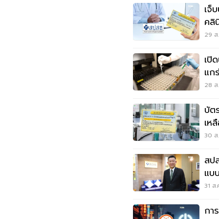
เจ็
คลิน
68
29 ส.
เปิ
แกร
ไทย
28 ส.
บัต
เหล
รัก
30 ส.
สปส
แบบ
31 ส.
การ