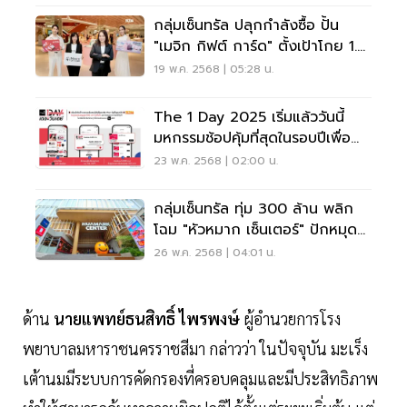
กลุ่มเซ็นทรัล ปลุกกำลังซื้อ ปั้น
"เมจิก กิฟต์ การ์ด" ตั้งเป้าโกย 1.4
พันล้าน
19 พ.ค. 2568 | 05:28 น.
The 1 Day 2025 เริ่มแล้ววันนี้
มหกรรมช้อปคุ้มที่สุดในรอบปีเพื่อ
สมาชิก The 1
23 พ.ค. 2568 | 02:00 น.
กลุ่มเซ็นทรัล ทุ่ม 300 ล้าน พลิก
โฉม "หัวหมาก เซ็นเตอร์" ปักหมุด
แลนด์มาร์กใหม่
26 พ.ค. 2568 | 04:01 น.
ด้าน
นายแพทย์ธนสิทธิ์ ไพรพงษ์
ผู้อำนวยการโรง
พยาบาลมหาราชนครราชสีมา กล่าวว่า ในปัจจุบัน มะเร็ง
เต้านมมีระบบการคัดกรองที่ครอบคลุมและมีประสิทธิภาพ