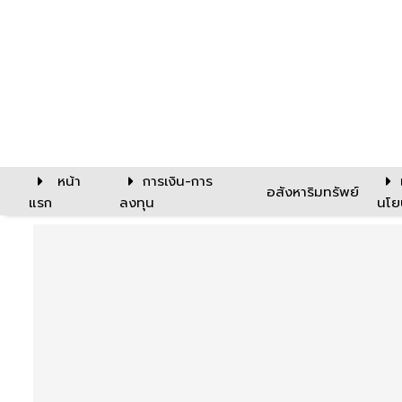
หน้า
การเงิน-การ
อสังหาริมทรัพย์
แรก
ลงทุน
นโย