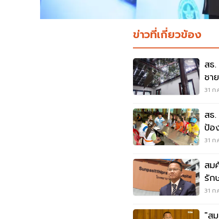
ข่าวที่เกี่ยวข้อง
สธ.
ชาย
31 ก.
สธ.
ป้อ
31 ก.
สมศ
รักษ
31 ก.
"สม