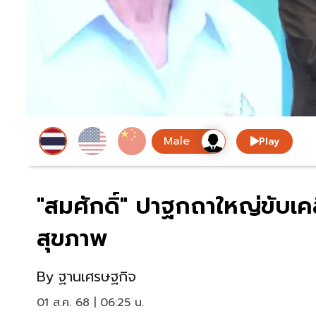
Play
"สมศักดิ์" ปาฐกถาใหญ่ขับเค
สุขภาพ
By
ฐานเศรษฐกิจ
01 ส.ค. 68 | 06:25 น.