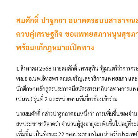
สมศักดิ์ ปาฐกถา อนาคตระบบสาธารณส
ควบคู่เศรษฐกิจ ขอแพทยสภาหนุนสุขภา
พร้อมแก้กฎหมายเปิดทาง
1 สิงหาคม 2568 นายสมศักดิ์ เทพสุทิน รัฐมนตรีว่ากา
พล.อ.อ.นพ.อิทธพร คณะเจริญเลขาธิการแพทยสภา และผู
นักศึกษาหลักสูตรประกาศนียบัตรธรรมาภิบาลทางการแพทย์
(ปนพ.) รุ่นที่ 2 และหน่วยงานที่เกี่ยวข้องเข้าร่วม
นายสมศักดิ์ กล่าวปาฐกถาตอนหนึ่งว่า การเพิ่มขึ้นของจำนว
สหประชาชาติคาดว่า จำนวนผู้สูงอายุจะเพิ่มขึ้นไปอยู่ที่ร
เพิ่มขึ้น เป็นร้อยละ 22 ของประชากรโลก สำหรับประเทศไทย 