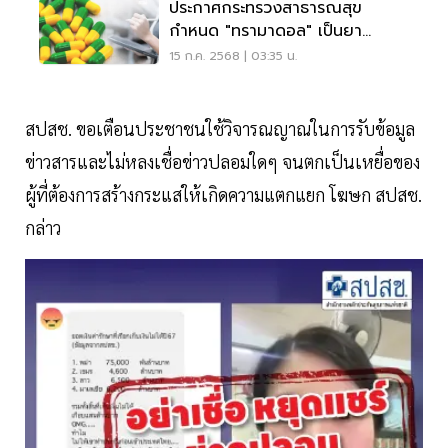
ประกาศกระทรวงสาธารณสุข
กำหนด "ทรามาดอล" เป็นยา
ควบคุมพิเศษ
15 ก.ค. 2568 | 03:35 น.
สปสช. ขอเตือนประชาชนใช้วิจารณญาณในการรับข้อมูล
ข่าวสารและไม่หลงเชื่อข่าวปลอมใดๆ จนตกเป็นเหยื่อของ
ผู้ที่ต้องการสร้างกระแสให้เกิดความแตกแยก โฆษก สปสช.
กล่าว