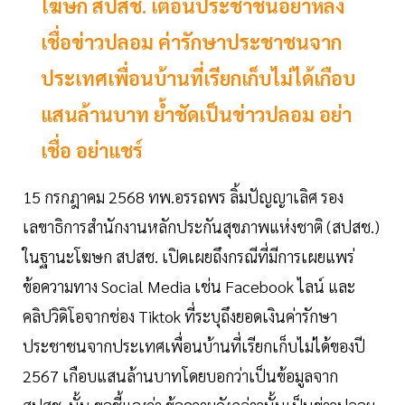
โฆษก สปสช. เตือนประชาชนอย่าหลง
เชื่อข่าวปลอม ค่ารักษาประชาชนจาก
ประเทศเพื่อนบ้านที่เรียกเก็บไม่ได้เกือบ
แสนล้านบาท ย้ำชัดเป็นข่าวปลอม อย่า
เชื่อ อย่าแชร์
15 กรกฎาคม 2568 ทพ.อรรถพร ลิ้มปัญญาเลิศ รอง
เลขาธิการสำนักงานหลักประกันสุขภาพแห่งชาติ (สปสช.)
ในฐานะโฆษก สปสช. เปิดเผยถึงกรณีที่มีการเผยแพร่
ข้อความทาง Social Media เช่น Facebook ไลน์ และ
คลิปวิดิโอจากช่อง Tiktok ที่ระบุถึงยอดเงินค่ารักษา
ประชาชนจากประเทศเพื่อนบ้านที่เรียกเก็บไม่ได้ของปี
2567 เกือบแสนล้านบาทโดยบอกว่าเป็นข้อมูลจาก