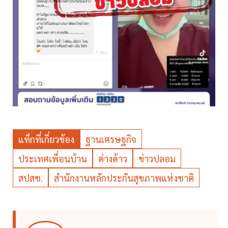
แท็กที่เกี่ยวข้อง
ฐานเศรษฐกิจ
ประเทศเพื่อนบ้าน
ต่างด้าว
ข่าวปลอม
สปสช.
สำนักงานหลักประกันสุขภาพแห่งชาติ