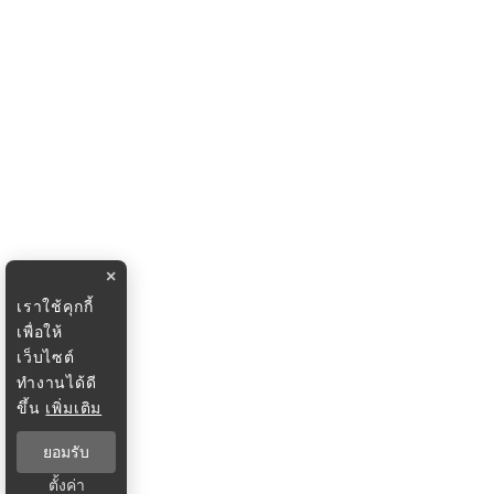
×
เราใช้คุกกี้
เพื่อให้
เว็บไซต์
ทำงานได้ดี
ขึ้น
เพิ่มเติม
ยอมรับ
ตั้งค่า