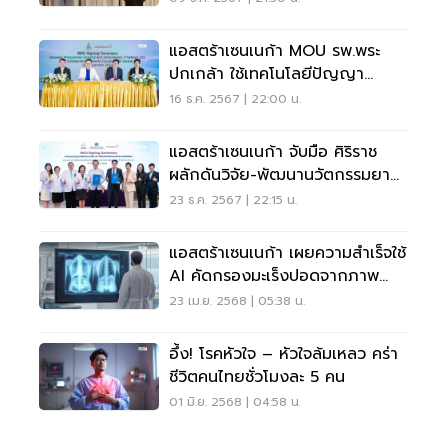
แอสตร้าเซนเนก้า MOU รพ.พระ
ปกเกล้า ใช้เทคโนโลยีปัญญา
ประดิษฐ์ตรวจหามะเร็ง
16 ธ.ค. 2567 | 22:00 น.
แอสตร้าเซนเนก้า จับมือ ศิริราช
ผลักดันวิจัย-พัฒนานวัตกรรมยา
ไทย
23 ธ.ค. 2567 | 22:15 น.
แอสตร้าเซนเนก้า เผยความสำเร็จใช้
AI คัดกรองมะเร็งปอดจากภาพ
เอกซเรย์
23 เม.ย. 2568 | 05:38 น.
อึ้ง! โรคหัวใจ – หัวใจล้มเหลว คร่า
ชีวิตคนไทยชั่วโมงละ 5 คน
01 มิ.ย. 2568 | 04:58 น.