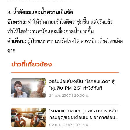
3. น้ำอัดลมและน้ำหวานเย็นจัด
อันตราย:
ทำให้ร่างกายเข้าใจผิดว่าชุ่มชื้น แต่จริงแล้ว
ทำให้ไตทำงานหนักและเสี่ยงขาดน้ำมากขึ้น
คำเตือน:
ผู้ป่วยเบาหวานหรือโรคไต ควรหลีกเลี่ยงโดยเด็ด
ขาด
ข่าวที่เกี่ยวข้อง
วิธีรับมือเลี่ยงเป็น "โรคลมแดด" สู้
"ฝุ่นพิษ PM 2.5" ทำได้ทันที
24 มี.ค. 2567 | 20:00 น.
โรคลมแดดสาเหตุ และ อาการ หลัง
กรมอุตุฯเผยเดือนเม.ย.อากาศร้อน
ถึงร้อนจัด
02 เม.ย. 2567 | 07:16 น.