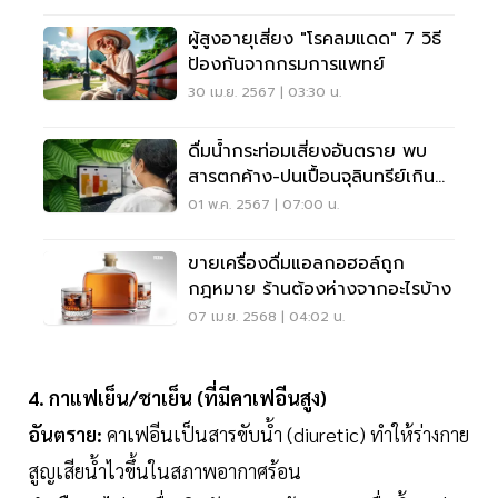
ผู้สูงอายุเสี่ยง "โรคลมแดด" 7 วิธี
ป้องกันจากกรมการแพทย์
30 เม.ย. 2567 | 03:30 น.
ดื่มน้ำกระท่อมเสี่ยงอันตราย พบ
สารตกค้าง-ปนเปื้อนจุลินทรีย์เกิน
มาตรฐาน
01 พ.ค. 2567 | 07:00 น.
ขายเครื่องดื่มแอลกอฮอล์ถูก
กฎหมาย ร้านต้องห่างจากอะไรบ้าง
07 เม.ย. 2568 | 04:02 น.
4. กาแฟเย็น/ชาเย็น (ที่มีคาเฟอีนสูง)
อันตราย:
คาเฟอีนเป็นสารขับน้ำ (diuretic) ทำให้ร่างกาย
สูญเสียน้ำไวขึ้นในสภาพอากาศร้อน