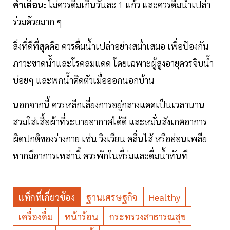
คำเตือน:
ไม่ควรดื่มเกินวันละ 1 แก้ว และควรดื่มน้ำเปล่า
ร่วมด้วยมาก ๆ
สิ่งที่ดีที่สุดคือ ควรดื่มน้ำเปล่าอย่างสม่ำเสมอ เพื่อป้องกัน
ภาวะขาดน้ำและโรคลมแดด โดยเฉพาะผู้สูงอายุควรจิบน้ำ
บ่อยๆ และพกน้ำติดตัวเมื่อออกนอกบ้าน
นอกจากนี้ ควรหลีกเลี่ยงการอยู่กลางแดดเป็นเวลานาน
สวมใส่เสื้อผ้าที่ระบายอากาศได้ดี และหมั่นสังเกตอาการ
ผิดปกติของร่างกาย เช่น วิงเวียน คลื่นไส้ หรืออ่อนเพลีย
หากมีอาการเหล่านี้ ควรพักในที่ร่มและดื่มน้ำทันที
แท็กที่เกี่ยวข้อง
ฐานเศรษฐกิจ
Healthy
เครื่องดื่ม
หน้าร้อน
กระทรวงสาธารณสุข