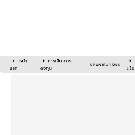
หน้า
การเงิน-การ
อสังหาริมทรัพย์
แรก
ลงทุน
นโย