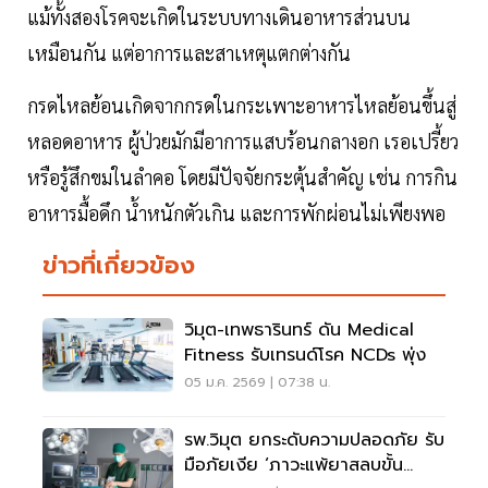
แม้ทั้งสองโรคจะเกิดในระบบทางเดินอาหารส่วนบน
เหมือนกัน แต่อาการและสาเหตุแตกต่างกัน
กรดไหลย้อนเกิดจากกรดในกระเพาะอาหารไหลย้อนขึ้นสู่
หลอดอาหาร ผู้ป่วยมักมีอาการแสบร้อนกลางอก เรอเปรี้ยว
หรือรู้สึกขมในลำคอ โดยมีปัจจัยกระตุ้นสำคัญ เช่น การกิน
อาหารมื้อดึก น้ำหนักตัวเกิน และการพักผ่อนไม่เพียงพอ
ข่าวที่เกี่ยวข้อง
วิมุต-เทพธารินทร์ ดัน Medical
Fitness รับเทรนด์โรค NCDs พุ่ง
05 ม.ค. 2569 | 07:38 น.
รพ.วิมุต ยกระดับความปลอดภัย รับ
มือภัยเงีย ‘ภาวะแพ้ยาสลบขั้น