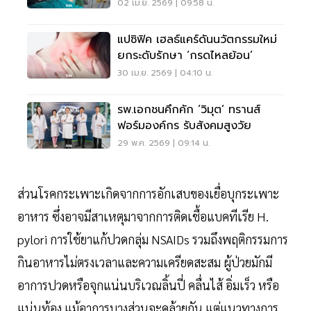
รุนแรง’
02 เม.ย. 2569 | 09:58 น.
แปซิฟิค เฮลธ์แคร์ดันนวัตกรรมใหม่
ยกระดับรักษา ‘กรดไหลย้อน’
30 เม.ย. 2569 | 04:10 น.
รพ.เอกชนคึกคัก ‘วิมุต’ ทรานส์
ฟอร์มองค์กร รับสังคมสูงวัย
29 พ.ค. 2569 | 09:14 น.
ส่วนโรคกระเพาะเกิดจากการอักเสบของเยื่อบุกระเพาะ
อาหาร ซึ่งอาจมีสาเหตุมาจากการติดเชื้อแบคทีเรีย H.
pylori การใช้ยาแก้ปวดกลุ่ม NSAIDs รวมถึงพฤติกรรมการ
กินอาหารไม่ตรงเวลาและความเครียดสะสม ผู้ป่วยมักมี
อาการปวดหรือจุกแน่นบริเวณลิ้นปี่ คลื่นไส้ อิ่มเร็ว หรือ
แน่นท้อง แม้อาการบางส่วนจะคล้ายกัน แต่แนวทางการ