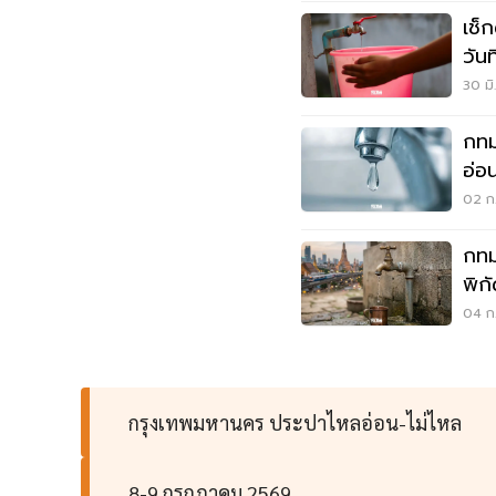
เช็
วัน
เช็กพ
30 มิ
กทม
อ่อ
69
02 ก
กทม
พิก
ก.ค.
04 ก.
กรุงเทพมหานคร ประปาไหลอ่อน-ไม่ไหล
8-9 กรกฎาคม 2569