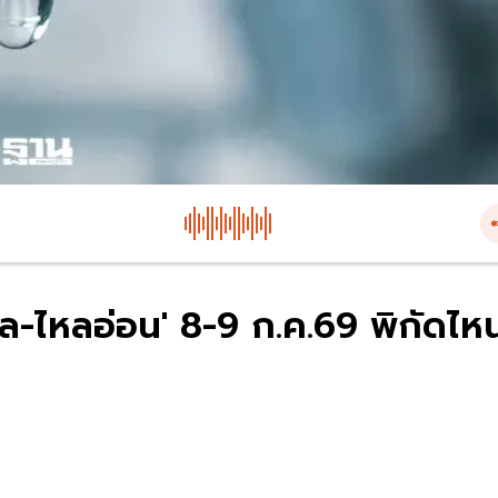
ล-ไหลอ่อน' 8-9 ก.ค.69 พิกัดไห