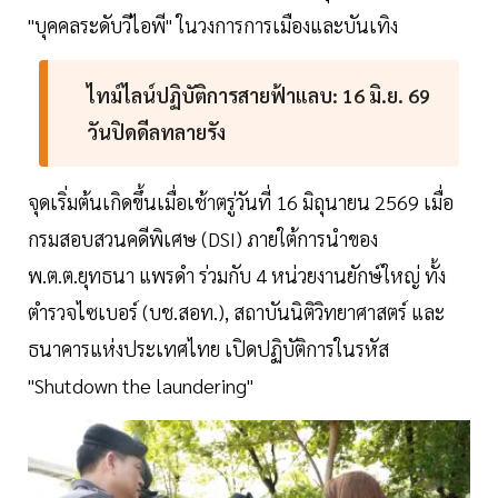
"บุคคลระดับวีไอพี" ในวงการการเมืองและบันเทิง
ไทม์ไลน์ปฏิบัติการสายฟ้าแลบ: 16 มิ.ย. 69
วันปิดดีลทลายรัง
จุดเริ่มต้นเกิดขึ้นเมื่อเช้าตรู่วันที่ 16 มิถุนายน 2569 เมื่อ
กรมสอบสวนคดีพิเศษ (DSI) ภายใต้การนำของ
พ.ต.ต.ยุทธนา แพรดำ ร่วมกับ 4 หน่วยงานยักษ์ใหญ่ ทั้ง
ตำรวจไซเบอร์ (บช.สอท.), สถาบันนิติวิทยาศาสตร์ และ
ธนาคารแห่งประเทศไทย เปิดปฏิบัติการในรหัส
"Shutdown the laundering"