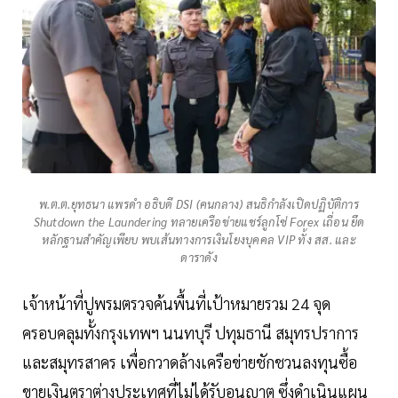
พ.ต.ต.ยุทธนา แพรดำ อธิบดี ​DSI (คนกลาง) สนธิกำลังเปิดปฏิบัติการ
Shutdown the Laundering ทลายเครือข่ายแชร์ลูกโซ่ Forex เถื่อน ยึด
หลักฐานสำคัญเพียบ พบเส้นทางการเงินโยงบุคคล VIP ทั้ง สส. และ
ดาราดัง
เจ้าหน้าที่ปูพรมตรวจค้นพื้นที่เป้าหมายรวม 24 จุด
ครอบคลุมทั้งกรุงเทพฯ นนทบุรี ปทุมธานี สมุทรปราการ
และสมุทรสาคร เพื่อกวาดล้างเครือข่ายชักชวนลงทุนซื้อ
ขายเงินตราต่างประเทศที่ไม่ได้รับอนุญาต ซึ่งดำเนินแผน