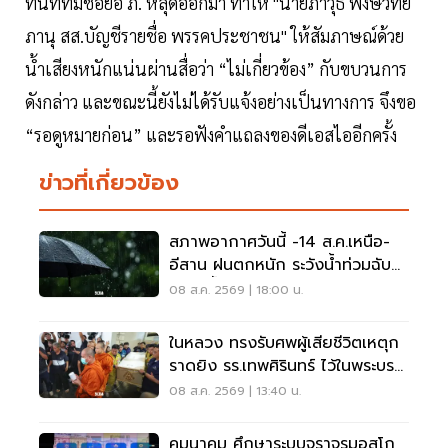
ทันทีที่มีชื่อย่อ ภ. หลุดออกมา ทำให้ "นายภาวุธ พงษ์วิทย
ภานุ สส.บัญชีรายชื่อ พรรคประชาชน" ให้สัมภาษณ์ด้วย
น้ำเสียงหนักแน่นผ่านสื่อว่า “ไม่เกี่ยวข้อง” กับขบวนการ
ดังกล่าว และขณะนี้ยังไม่ได้รับแจ้งอย่างเป็นทางการ จึงขอ
“รอดูหมายก่อน” และรอฟังคำแถลงของดีเอสไออีกครั้ง
ข่าวที่เกี่ยวข้อง
สภาพอากาศวันนี้ -14 ส.ค.เหนือ-
อีสาน ฝนตกหนัก ระวังน้ำท่วมฉับ
พลัน น้ำป่าไหลหลาก
08 ส.ค. 2569 | 18:00 น.
ในหลวง ทรงรับศพผู้เสียชีวิตเหตุก
ราดยิง รร.เทพศิรินทร์ ไว้ในพระบรม
ราชานุเคราะห์
08 ส.ค. 2569 | 13:40 น.
คมนาคม ศึกษาระบบจราจรมอสโก