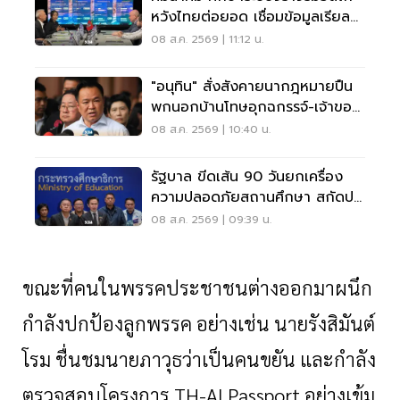
หวังไทยต่อยอด เชื่อมข้อมูลเรียล
ไทม์ แก้รถติด
08 ส.ค. 2569 | 11:12 น.
"อนุทิน" สั่งสังคายนากฎหมายปืน
พกนอกบ้านโทษอุกฉกรรจ์-เจ้าของ
โดนหนัก
08 ส.ค. 2569 | 10:40 น.
รัฐบาล ขีดเส้น 90 วันยกเครื่อง
ความปลอดภัยสถานศึกษา สกัดปม
บูลลี่
08 ส.ค. 2569 | 09:39 น.
ขณะที่คนในพรรคประชาชนต่างออกมาผนึก
กำลังปกป้องลูกพรรค อย่างเช่น นายรังสิมันต์
โรม ชื่นชมนายภาวุธว่าเป็นคนขยัน และกำลัง
ตรวจสอบโครงการ TH-AI Passport อย่างเข้ม