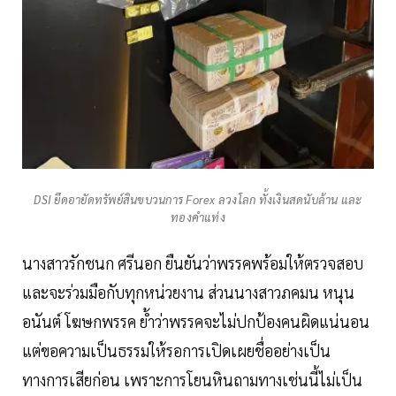
DSI ยึดอายัดทรัพย์สินขบวนการ Forex ลวงโลก ทั้งเงินสดนับล้าน และ
ทองคำแท่ง
นางสาวรักชนก ศรีนอก ยืนยันว่าพรรคพร้อมให้ตรวจสอบ
และจะร่วมมือกับทุกหน่วยงาน ส่วนนางสาวภคมน หนุน
อนันต์ โฆษกพรรค ย้ำว่าพรรคจะไม่ปกป้องคนผิดแน่นอน
แต่ขอความเป็นธรรมให้รอการเปิดเผยชื่ออย่างเป็น
ทางการเสียก่อน เพราะการโยนหินถามทางเช่นนี้ไม่เป็น