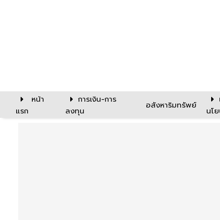
หน้า
การเงิน-การ
อสังหาริมทรัพย์
แรก
ลงทุน
นโย