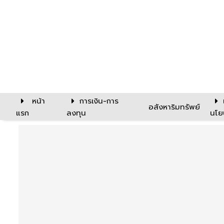
หน้า
การเงิน-การ
อสังหาริมทรัพย์
แรก
ลงทุน
นโย