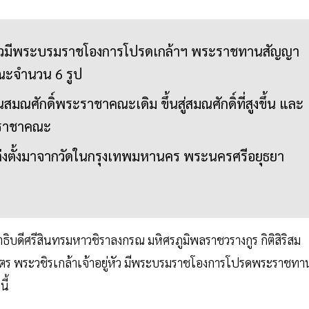
หัวมีพระบรมราชโองการโปรดเกล้าฯ พระราชทานสัญญา
คณะจำนวน 6 รูป
่อนสมณศักดิ์พระราชาคณะเดิม ขึ้นสู่สมณศักดิ์ที่สูงขึ้น และ
ะราชาคณะ
่งตั้งมาจากวัดในกรุงเทพมหานคร พระนครศรีอยุธยา
บดีศรีสินทรมหาวชิราลงกรณ มหิศรภูมิพลราชวรางกูร กิติสิริสม
ร พระวชิรเกล้าเจ้าอยู่หัว มีพระบรมราชโองการโปรดพระราชทา
ี้