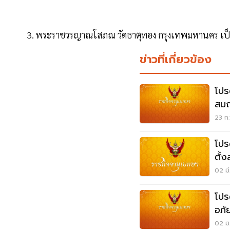
3. พระราชวรญาณโสภณ วัดธาตุทอง กรุงเทพมหานคร เป็
ข่าวที่เกี่ยวข้อง
โปร
สมณ
รูป
23 ก.
โปร
ตั้
ศิล
02 มี
โปร
อภั
02 มิ