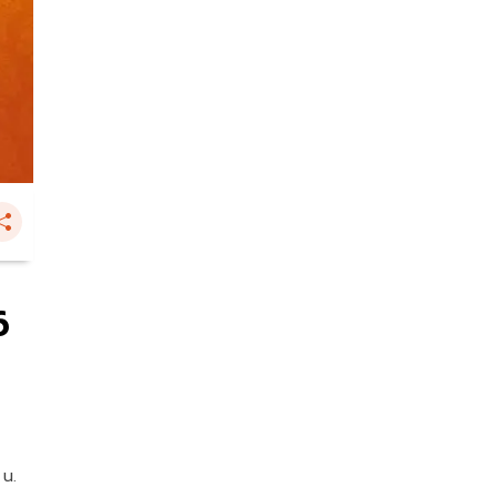
6
 น.