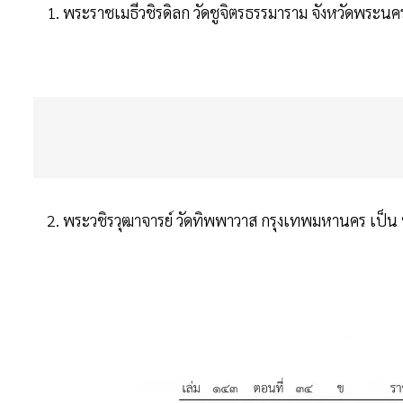
1. พระราชเมธีวชิรดิลก วัดชูจิตรธรรมาราม จังหวัดพระนค
2. พระวชิรวุฒาจารย์ วัดทิพพาวาส กรุงเทพมหานคร เป็น 