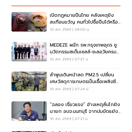
เปิดกฎหมายปืนไทย หลังเหตุยิง
สะเทือนขวัญ คนทั่วไปซื้อปืนได้หรือ
ไม่?
10 ส.ค. 2569 | 08:00 น.
MEDEZE ผนึก รพ.กรุงเทพอุดร ชู
นวัตกรรมสเต็มเซลล์-ชะลอวัยครบ
วงจร
10 ส.ค. 2569 | 07:37 น.
ลำพูนเดินหน้าลด PM2.5 เปลี่ยน
เศษวัสดุการเกษตรเป็นเชื้อเพลิงชีว
มวล
10 ส.ค. 2569 | 07:24 น.
“ฉลอง เรี่ยวแรง“ อ้างเหตุลั่นไกยิง
นายก อบจ.นนทบุรี จากปมขัดแย้ง
เรื่องเงิน
10 ส.ค. 2569 | 07:21 น.