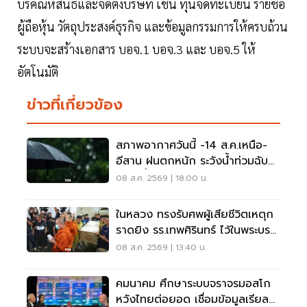
บริคณห์สนธิและจัดตั้งบริษัท เช่น ทุนจดทะเบียน รายชื่อ
ผู้ถือหุ้น วัตถุประสงค์ธุรกิจ และข้อมูลกรรมการให้ครบถ้วน
ระบบจะสร้างเอกสาร บอจ.1 บอจ.3 และ บอจ.5 ให้
อัตโนมัติ
ข่าวที่เกี่ยวข้อง
สภาพอากาศวันนี้ -14 ส.ค.เหนือ-
อีสาน ฝนตกหนัก ระวังน้ำท่วมฉับ
พลัน น้ำป่าไหลหลาก
08 ส.ค. 2569 | 18:00 น.
ในหลวง ทรงรับศพผู้เสียชีวิตเหตุก
ราดยิง รร.เทพศิรินทร์ ไว้ในพระบรม
ราชานุเคราะห์
08 ส.ค. 2569 | 13:40 น.
คมนาคม ศึกษาระบบจราจรมอสโก
หวังไทยต่อยอด เชื่อมข้อมูลเรียล