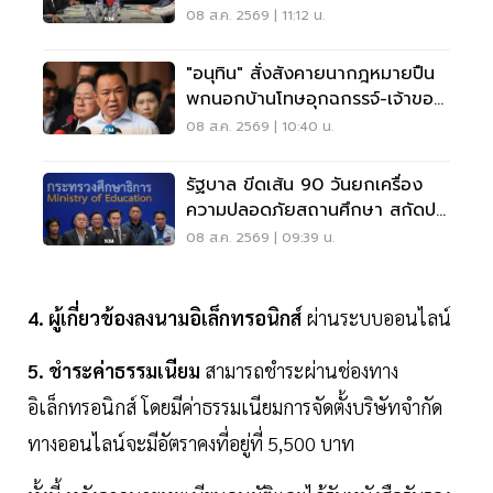
ไทม์ แก้รถติด
08 ส.ค. 2569 | 11:12 น.
"อนุทิน" สั่งสังคายนากฎหมายปืน
พกนอกบ้านโทษอุกฉกรรจ์-เจ้าของ
โดนหนัก
08 ส.ค. 2569 | 10:40 น.
รัฐบาล ขีดเส้น 90 วันยกเครื่อง
ความปลอดภัยสถานศึกษา สกัดปม
บูลลี่
08 ส.ค. 2569 | 09:39 น.
4. ผู้เกี่ยวข้องลงนามอิเล็กทรอนิกส์
ผ่านระบบออนไลน์
5. ชำระค่าธรรมเนียม
สามารถชำระผ่านช่องทาง
อิเล็กทรอนิกส์ โดยมีค่าธรรมเนียมการจัดตั้งบริษัทจำกัด
ทางออนไลน์จะมีอัตราคงที่อยู่ที่ 5,500 บาท