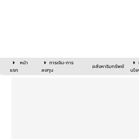
หน้า
การเงิน-การ
อสังหาริมทรัพย์
แรก
ลงทุน
นโย