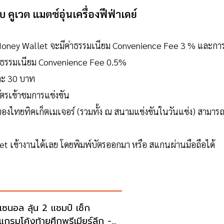
ูเวต แมตซ์อุ่นเครื่องฟีฟ่าเดย์
e Money Wallet จะมีค่าธรรมเนียม Convenience Fee 3 % และกา
ค่าธรรมเนียม Convenience Fee 0.5%
บละ 30 บาท
บัตรเข้าชมการแข่งขัน
กของไทยทิคเก็ตเมเจอร์ (รวมทั้ง ณ สนามแข่งขันในวันแข่ง) สามาร
icket เข้างานได้เลย โดยพิมพ์บัตรออกมา หรือ สแกนผ่านมือถือได้
์เซนอล ลุ้น 2 แชมป์ เช็ก
แกรมโค้งท้ายศึกพรีเมียร์ลีก -