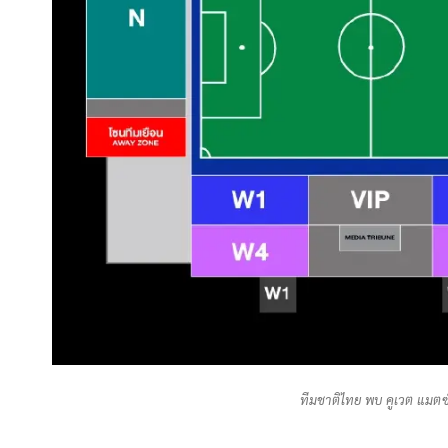
ทีมชาติไทย พบ คูเวต แมตซ์อุ