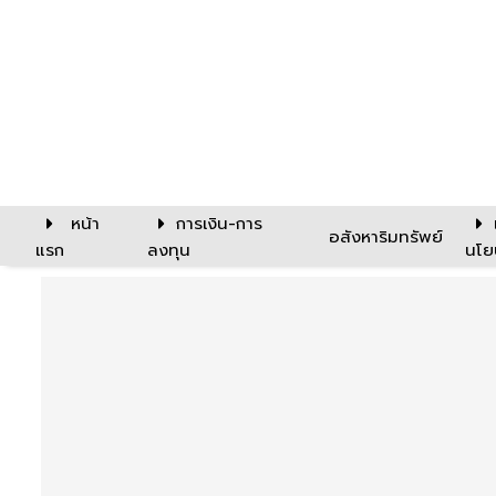
หน้า
การเงิน-การ
อสังหาริมทรัพย์
แรก
ลงทุน
นโย