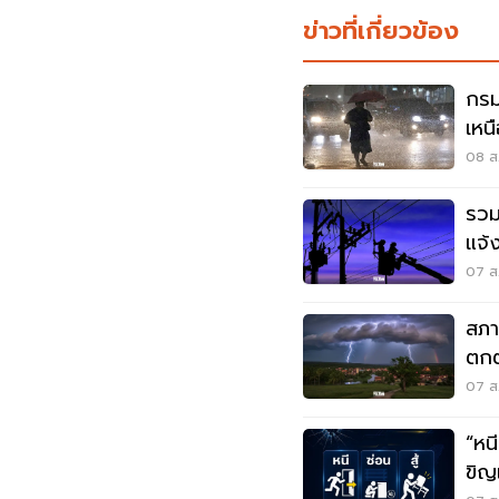
ข่าวที่เกี่ยวข้อง
กรม
เหน
เมต
08 ส.
รวม
แจ้
สมุ
07 ส.
สภา
ตกต
ตกห
07 ส.
“หนี-ซ่อน-
ขิญ