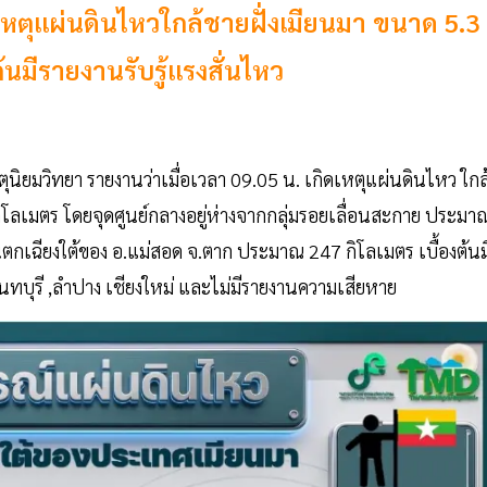
ดเหตุแผ่นดินไหวใกล้ชายฝั่งเมียนมา ขนาด 5.3
้นมีรายงานรับรู้แรงสั่นไหว
นิยมวิทยา รายงานว่าเมื่อเวลา 09.05 น. เกิดเหตุแผ่นดินไหว ใกล
โลเมตร โดยจุดศูนย์กลางอยู่ห่างจากกลุ่มรอยเลื่อนสะกาย ประมา
ตกเฉียงใต้ของ อ.แม่สอด จ.ตาก ประมาณ 247 กิโลเมตร เบื้องต้นม
,นนทบุรี ,ลำปาง เชียงใหม่ และไม่มีรายงานความเสียหาย