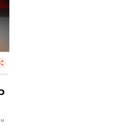
หว
 น.