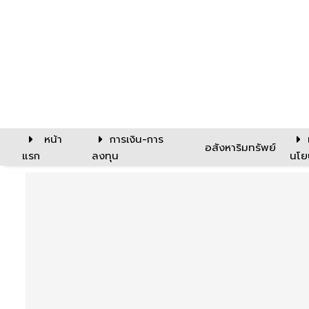
หน้า
การเงิน-การ
อสังหาริมทรัพย์
แรก
ลงทุน
นโย