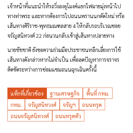
เจ้าหน้าที่แนะนำให้รถวิ่งลงอุโมงค์แยกไฟฉายมุ่งหน้าไป
ทางท่าพระ และหากต้องการไปถนนพรานนกตัดใหม่ หรือ
เส้นทางศิริราช-พุทธมณฑลสาย 4 ให้กลับรถบริเวณซอย
จรัญสนิทวงศ์ 22 ก่อนวนกลับเข้าสู่เส้นทางปลายทาง
นายชัชชาติ ยังขอความร่วมมือประชาชนหลีกเลี่ยงการใช้
เส้นทางดังกล่าวหากไม่จำเป็น เพื่อลดปัญหาการจราจร
ติดขัดระหว่างการซ่อมแซมถนนฉุกเฉินครั้งนี้
แท็กที่เกี่ยวข้อง
ฐานเศรษฐกิจ
พื้นที่ กทม.
กทม.
จรัญสนิทวงศ์
จรัญฯ
ถนนทรุด
ถนนจรัญสนิทวงศ์
ถนนทรุดตัว