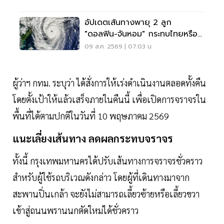
อัปเดตเส้นทางพายุ 2 ลูก
"ดอลฟิน-จันหอม" กระทบไทยหรือ
ไม่ เช็กเลย
09 ส.ค. 2569 | 07:03 น.
ผู้ว่าฯ กทม. ระบุว่า ได้สั่งการให้เร่งดำเนินงานตลอดทั้งคืน
โดยตั้งเป้าให้แล้วเสร็จภายในคืนนี้ เพื่อเปิดการจราจรใน
พื้นที่ได้ตามปกติในวันที่ 10 พฤษภาคม 2569
แนะเลี่ยงเส้นทาง ลดผลกระทบจราจร
ทั้งนี้ กรุงเทพมหานครได้ปรับเส้นทางการจราจรชั่วคราว
สำหรับผู้ใช้รถบริเวณดังกล่าว โดยผู้ที่เดินทางมาจาก
สะพานปิ่นเกล้า จะยังไม่สามารถเลี้ยวซ้ายหรือเลี้ยวขวา
เข้าสู่ถนนพรานนกตัดใหม่ได้ชั่วคราว