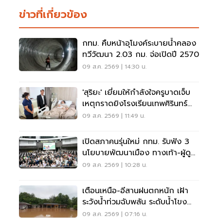
ข่าวที่เกี่ยวข้อง
กทม. คืบหน้าอุโมงค์ระบายน้ำคลอง
ทวีวัฒนา 2.03 กม. จ่อเปิดปี 2570
09 ส.ค. 2569 | 14:30 น.
'สุริยะ' เยี่ยมให้กำลังใจครูบาดเจ็บ
เหตุกราดยิงโรงเรียนเทพศิรินทร์
นนทบุรี
09 ส.ค. 2569 | 11:49 น.
เปิดสภาคนรุ่นใหม่ กทม. รับฟัง 3
นโยบายพัฒนาเมือง ทางเท้า-ผู้ดู
แลออทิสติก-จักรยาน
09 ส.ค. 2569 | 10:28 น.
เตือนเหนือ-อีสานฝนตกหนัก เฝ้า
ระวังน้ำท่วมฉับพลัน ระดับน้ำโขง
เพิ่มสูง
09 ส.ค. 2569 | 07:16 น.