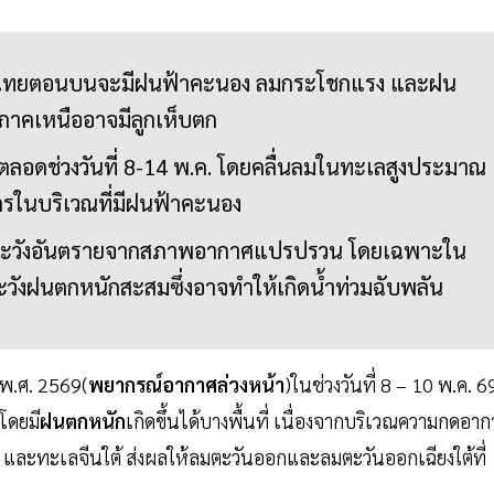
ะเทศไทยตอนบนจะมีฝนฟ้าคะนอง ลมกระโชกแรง และฝน
ภาคเหนืออาจมีลูกเห็บตก
่ตลอดช่วงวันที่ 8-14 พ.ค. โดยคลื่นลมในทะเลสูงประมาณ
ตรในบริเวณที่มีฝนฟ้าคะนอง
นระวังอันตรายจากสภาพอากาศแปรปรวน โดยเฉพาะใน
ะวังฝนตกหนักสะสมซึ่งอาจทำให้เกิดน้ำท่วมฉับพลัน
พ.ศ. 2569(
พยากรณ์อากาศล่วงหน้า
)ในช่วงวันที่ 8 – 10 พ.ค. 6
โดยมี
ฝนตกหนัก
เกิดขึ้นได้บางพื้นที่ เนื่องจากบริเวณความกดอา
และทะเลจีนใต้ ส่งผลให้ลมตะวันออกและลมตะวันออกเฉียงใต้ที่