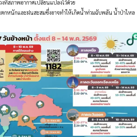
่วงที่สภาพอากาศเปลี่ยนแปลงไว้ด้วย
ตกหนักและฝนสะสมซึ่งอาจทำให้เกิดน้ำท่วมฉับพลัน น้ำป่าไหล