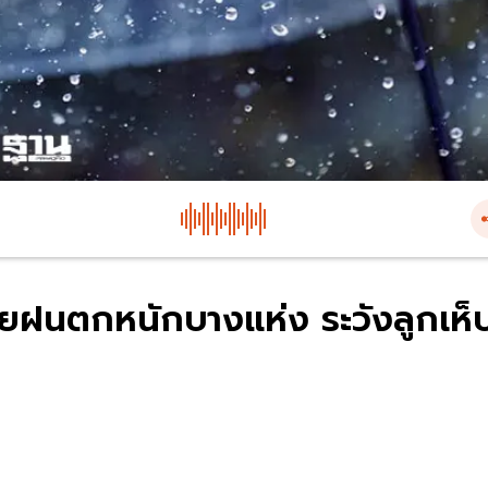
ทยฝนตกหนักบางแห่ง ระวังลูกเห็