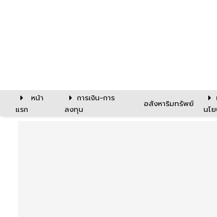
หน้า
การเงิน-การ
อสังหาริมทรัพย์
แรก
ลงทุน
นโย