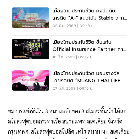
เมืองไทยประกันชีวิต คงอันดับ
เครดิต "A-" แนวโน้ม Stable จาก
Fitch Ratings
06 มี.ค. 2569 | 09:45 น.
เมืองไทยประกันชีวิต ขึ้นแท่น
Official Insurance Partner การ
แข่งขันฟิตเนสระดับโลก BYD
18 มี.ค. 2569 | 05:27 น.
HYROX Bangkok
เมืองไทยประกันชีวิต มอบรางวัล
เกียรติยศ “MUANG THAI LIFE
CONVENTION 2025”
27 มี.ค. 2569 | 09:15 น.
ชมการแข่งขันใน 3 สนามหลักของ 3 สโมสรชั้นนำ ได้แก่
สโมสรฟุตบอลการท่าเรือ สนามแพท สเตเดียม จังหวัด
กรุงเทพฯ สโมสรฟุตบอลโปลิศ เทโร สนาม NT สเตเดียม