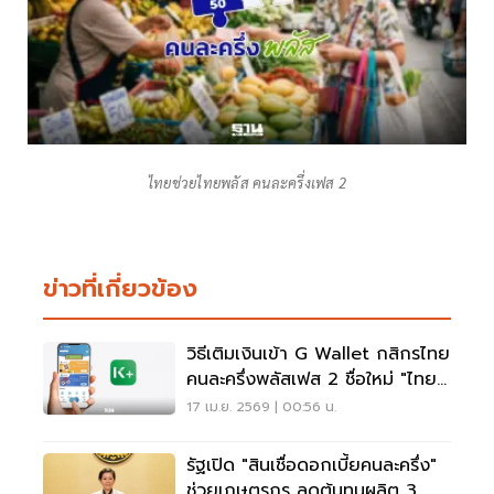
ไทยช่วยไทยพลัส คนละครึ่งเฟส 2
ข่าวที่เกี่ยวข้อง
วิธีเติมเงินเข้า G Wallet กสิกรไทย
คนละครึ่งพลัสเฟส 2 ชื่อใหม่ "ไทย
ช่วยไทยพลัส"
17 เม.ย. 2569 | 00:56 น.
รัฐเปิด "สินเชื่อดอกเบี้ยคนละครึ่ง"
ช่วยเกษตรกร ลดต้นทุนผลิต 3