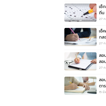
เช็
ถิ่
ตำแ
27 ก.
เช็
กสถ.อ
กระ
27 ก.
สอบ
สอบ
เริ่ม
27 ก.
สอบ
ตาร
ดูเ
15 มี