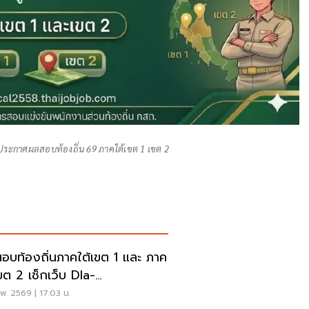
ประกาศผลสอบท้องถิ่น 69 ภาคใต้เขต 1 เขต 2
อบท้องถิ่นภาคใต้เขต 1 และ ภาค
เขต 2 เช็กเว็บ Dla-
al2568.thaijobjob.com
พ. 2569 | 17:03 น.