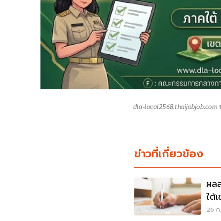
dla-local2568.thaijobjob.com 
ข่าวที่เกี่ยวข้อง
ผลส
ใต้
Loc
26 ก.