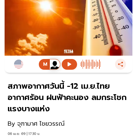
สภาพอากาศวันนี้ -12 เม.ย.ไทย
อากาศร้อน ฝนฟ้าคะนอง ลมกระโชก
แรงบางแห่ง
By
จุฑามาศ ไชยวรรณ์
06 เม.ย. 69 | 17:30 น.