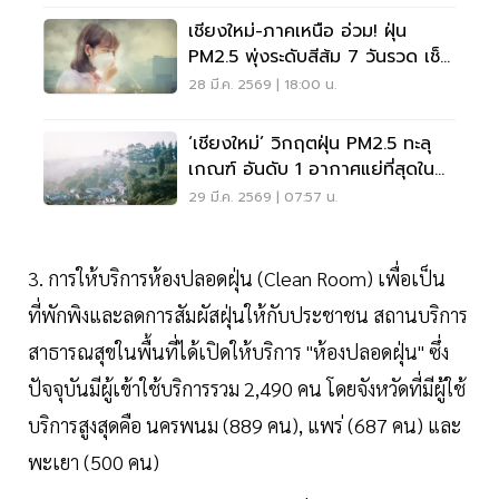
เชียงใหม่-ภาคเหนือ อ่วม! ฝุ่น
PM2.5 พุ่งระดับสีส้ม 7 วันรวด เช็ก
พื้นที่เสี่ยงด่วน!
28 มี.ค. 2569 | 18:00 น.
‘เชียงใหม่’ วิกฤตฝุ่น PM2.5 ทะลุ
เกณฑ์ อันดับ 1 อากาศแย่ที่สุดใน
โลก
29 มี.ค. 2569 | 07:57 น.
3. การให้บริการห้องปลอดฝุ่น (Clean Room) เพื่อเป็น
ที่พักพิงและลดการสัมผัสฝุ่นให้กับประชาชน สถานบริการ
สาธารณสุขในพื้นที่ได้เปิดให้บริการ "ห้องปลอดฝุ่น" ซึ่ง
ปัจจุบันมีผู้เข้าใช้บริการรวม 2,490 คน โดยจังหวัดที่มีผู้ใช้
บริการสูงสุดคือ นครพนม (889 คน), แพร่ (687 คน) และ
พะเยา (500 คน)