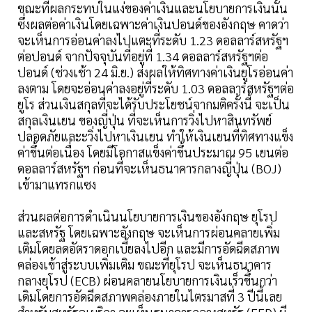
ขณะที่ผลกระทบในแง่ของค่าเงินและนโยบายการเงินนั้น
ซึ่งผลต่อค่าเงินโดยเฉพาะค่าเงินปอนด์ของอังกฤษ คาดว่า
จะเห็นการอ่อนค่าลงไปแตะที่ระดับ 1.23 ดอลลาร์สหรัฐฯ
ต่อปอนด์ จากปัจจุบันที่อยู่ที่ 1.34 ดอลลาร์สหรัฐฯต่อ
ปอนด์ (ช่วงเช้า 24 มิ.ย.) ส่งผลให้ทิศทางค่าเงินยูโรอ่อนค่า
ลงตาม โดยจะอ่อนค่าลงอยู่ที่ระดับ 1.03 ดอลลาร์สหรัฐฯต่อ
ยูโร ส่วนเงินสกุลที่จะได้รับประโยชน์จากมติครั้งนี้ จะเป็น
สกุลเงินเยน ของญี่ปุ่น ที่จะเห็นการวิ่งไปหาสินทรัพย์
ปลอดภัยและะวิ่งไปหาเงินเยน ทำให้เงินเยนที่ทิศทางแข็ง
ค่าขึ้นต่อเนื่อง โดยมีโอกาสแข็งค่าขึ้นประมาณ 95 เยนต่อ
ดอลลาร์สหรัฐฯ ก่อนที่จะเห็นธนาคารกลางญี่ปุ่น (BOJ)
เข้ามาแทรกแซง
ส่วนผลต่อการดำเนินนโยบายการเงินของอังกฤษ ยุโรป
และสหรัฐ โดยเฉพาะอังกฤษ จะเห็นการผ่อนคลายเพิ่ม
เติมโดยลดอัตราดอกเบี้ยลงไปอีก และมีการอัดฉีดสภาพ
คล่องเข้าสู่ระบบเพิ่มเติม ขณะที่ยุโรป จะเห็นธนาคาร
กลางยุโรป (ECB) ผ่อนคลายนโยบายการเงินเร็วขึ้นกว่า
เดิมโดยการอัดฉีดสภาพคล่องภายในไตรมาสที่ 3 ปีนี้เลย