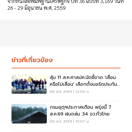
จากหนังสือพิมพ์ฐานเศรษฐกิจ ปีที่ 36 ฉบับที่ 3,169 วันที่
26 - 29 มิถุนายน พ.ศ. 2559
ข่าวที่เกี่ยวข้อง
ลุ้น 11 ส.ค.ศาลปค.นัดชี้ขาด 'เลื่อน
หรือไม่เลื่อน' เลือกตั้งบอร์ดประกัน
สังคม
06 ส.ค. 2569 | 12:00 น.
กรมอุตุฯประกาศเตือน พรุ่งนี้ 7
ส.ค.69 ฝนถล่ม 34 จว.ทั่วไทย
06 ส.ค. 2569 | 10:07 น.