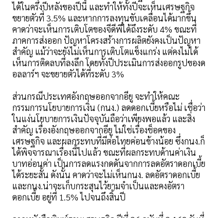
ได้ในครึ่งปีหลังของปีนี้ และทำให้ทั้งปีจะเห็นเศรษฐกิจ
ขยายตัวที่ 3.5% และหากการลงทุนขับเคลื่อนได้มากขึ้น
คาดว่าจะเห็นการเติบโตของจีดีพีได้ถึงระดับ 4% ขณะที่
ภาคการส่งออก ปัญหาโครงสร้างการผลิตยังคงเป็นปัญหา
สำคัญ แม้ว่าจะยังไม่เห็นการเติบโตแข็งแกร่ง แต่คงไม่ได้
เห็นการติดลบที่ลงลึก โดยทั้งปีประเมินการส่งออกรูปของด
อลลาร์ฯ จะขยายตัวได้ที่ระดับ 3%
ส่วนกรณีประเทศอังกฤษออกจากอียู จะทำให้คณะ
กรรมการนโยบายการเงิน (กนง.) ลดดอกเบี้ยหรือไม่ เชื่อว่า
ในแง่นโยบายการเงินปัจจุบันถือว่าเพียงพอแล้ว และสิ่ง
สำคัญ เรื่องอังกฤษออกจากอียู ไม่ใช่เรื่องช็อคของ
เศรษฐกิจ และผลกระทบที่มีต่อไทยค่อนข้างน้อย ซึ่งกนง.ก็
ได้พิจจารณาเรื่องนี้ไปแล้ว ขณะที่ผลกระทบด้านค่าเงิน
บาทอ่อนค่า เป็นการลดแรงกดดันจากการลดอัตราดอกเบี้ย
ได้ระยะสั้น ดังนั้น คาดว่าจะไม่เห็นกนง. ลดอัตราดอกเบี้ย
และกนง.น่าจะเก็บกระสุนไว้ยามจำเป็นและคงอัตรา
ดอกเบี้ย อยู่ที่ 1.5% ไปจนถึงสิ้นปี