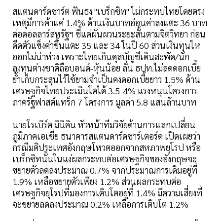
สแตนดาร์ดชาร์ต ฟันธง "เบร็กซิท" ไม่กระทบไทยโดยตรง
เหตุมีการค้าแค่ 1.4% ด้านเงินบาทอ่อนค่าลงแตะ 36 บาท
ต่อดอลลาร์สหรัฐฯ ชี้แค่ผันผวนระยะสั้นตามจิตวิทยา ก่อน
ดีดตัวแข็งค่าขึ้นแตะ 35 และ 34 ในปี 60 ส่วนเงินทุนไห
ออกไม่น่าห่วง เพราะไทยเกินดุลบัญชีเดินสะพัด/นัก
ลงทุนต่างชาติถือบอนด์-หุ้นน้อย ลั่น ธปท.ไม่ลดดอกเบี้ย
ย้ำเก็บกระสุนไว้ใช้ยามจำเป็นคงดอกเบี้ยยาว 1.5% ด้าน
เศรษฐกิจไทยประเมินโตได้ 3.5-4% แรงหนุนโครงการ
ภาครัฐฟาสต์แทร็ก 7 โครงการ มูลค่า 5.8 แสนล้านบาท
นายโรเบิร์ต มินิคิน หัวหน้าทีมวิจัยด้านการแลกเปลี่ยน
ภูมิภาคเอเชีย ธนาคารสแตนดาร์ดชาร์เตอร์ด เปิดเผยว่า
กรณีมติประเทศอังกฤษโหวตออกจากสหภาพยุโรป หรือ
เบร็กซิทนั้นในแง่ผลกระทบต่อเศรษฐกิจของอังกฤษจะ
ขยายตัวลดลงประมาณ 0.7% จากประมาณการเดิมอยู่ที่
1.9% เหลือขยายตัวเพียง 1.2% ส่วนผลกระทบต่อ
เศรษฐกิจยุโรปที่มองการเติบโตอยู่ที่ 1.4% มีความเสี่ยงที่
จะขยายลดลงประมาณ 0.2% เหลือการเติบโต 1.2%