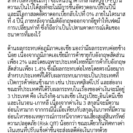
สำหรับสหรัฐอเมริกา จะเห็นธนาคารกลางสหรัฐ (FED) มี
ความเป็นไปได้สูงที่จะไม่มีการขึ้นอัตราดอกเบี้ยในปีนี้
และมีโอกาสลดอัตราดอกเบี้ยกลับไปที่ 0% ภายในไตรมาส
ที่ 4 ปีนี้ ภายหลังจากมีมติอังกฤษออกจากอียูทำให้เฟดมี
การเปลี่ยนท่าที ซึ่งก็ถือว่าเป็นไปตามคาดการณ์เดิมของ
ธนาคารที่มองไว้
ด้านผลกระทบต่อภูมิภาคเอเชีย มองว่ามีผลกระทบค่อยข้าง
น้อย เนื่องจากภูมิภาคเอเชียมีการค้าขายกับอังกฤษสัดส่วน
เพียง 2% และโดยเฉพาะประเทศไทยที่มีการค้ากับอังกฤษ
สัดส่วนเพียง 1.4% ซึ่งมีผลกระทบต่อไทยโดยตรงน้อยมาก
สำหรบประเทศที่ได้รับผลกระทบมากจะเป็นประเทศที่
เปิดการค้าค่อนข้างมาก เช่น ประเทศสิงค์โปร์ และฮ่องกง
ขณะที่ประเทศที่ได้รับผลกระทบในเรื่องของค่าเงินจะมีอยู่
3 ประเทศ คือ เงินริงกิต-มาเลเซีย เงินรูเปียะ-อินโดนีเชีย
และเงินวอน-เกาหลี เนื่องจากค่าเงิน 3 สกุลนี้จะมีความ
อ่อนไหวมาก จากกรณีนี้เมื่อเทียบกับสกุลเงินบาทที่มีความ
อ่อนไหวของเหตุการณ์การหนีจากความเสี่ยงสูงสู่สินทรัพย์
ความปลอดภัย (Risk Off) น้อยกว่า ขณะเดียวกันทิศทางค่า
เงินเยนที่ปรับแข็งค่าขึ้นจะส่งผลดีต่อเงินบาทด้วย