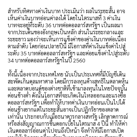
สำหรับทิศทางค่าเงินบาท ประเมินว่า ผลในระยะสั้น อาจ
เห็นค่าเงินบาทอ่อนค่าลงได้ โดยในไตรมาสที่ 3 ค่าเงิน
บาทจะอยู่ที่ระดับ 36 บาทต่อดอลลาร์สหรัฐฯ เป็นผลมา
จากประเด็นของอังกฤษเป็นหลัก ส่วนในระยะกลางและ
ระยะยาว มองว่าจะเห็นการแข็งค่าของค่าเงินบาทต่อเนื่อง
ตามลำดับ โดยก่อนปลายปีนี้ มีโอกาสที่ค่าเงินแข็งค่าไปสู่
ระดับ 35 บาทต่อดอลลาร์สหรัฐฯ และค่อยแข็งค่าไปสู่ระดับ
34 บาทต่อดอลลาร์สหรัฐฯในปี 2560
ทั้งนี้เนื่องจากประเทศไทย นับเป็นประเทศที่มีบัญชีเดิน
สะพัดเกินดุลมหาศาล โดยมีการลงทุนค้างสุทธิในตลาดหุ้น
และตลาดบอนด์ของต่างชาติที่เข้ามาลงทุนในไทยปัจจุบัน
ค่อนข้างต่ำ ดังนั้นโอกาสที่จะเกิดเงินไหลออกและแรงซื้อ
ดอลลาร์สหรัฐฯ เพื่อทำให้บาทค่าเงินบาทอ่อนเป็นไปได้
ค่อนข้างยากแต่ในระยะสั้นอาจเป็นปฏิกริยาของตลาด
เท่านั้น ประกอบกับเมื่อธนาคารกลางสหรัฐ เลิกคาดการณ์
หรือส่งสัญญาณการขึ้นดอกเบี้ยในไตรมาส 4 ปีนี้ ทำให้ค่า
เงินดอลลาร์อ่อนค่าไปจนถึงปีหน้า จึงทำให้มีโอกาสเปิด