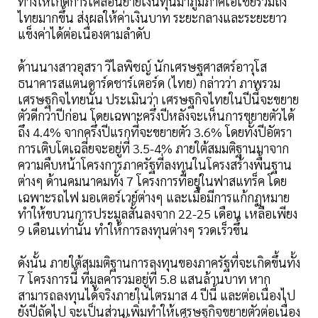
ทางให้เกิดการเคลื่อนย้ายเงินทุนมาภูมิภาคเอเชียรวมถึง
ไทยมากขึ้น ส่งผลให้ค่าเงินบาท ระยะกลางและระยะยาว
แข็งค่าได้ต่อเนื่องตามลำดับ
ด้านนางสาวอุสรา วิไลพิชญ์ นักเศรษฐศาสตร์อาวุโส
ธนาคารสแตนดาร์ดชาร์เตอร์ด (ไทย) กล่าวว่า ภาพรวม
เศรษฐกิจไทยนั้น ประเมินว่า เศรษฐกิจไทยในปีนี้จะขยาย
ตัวดีกว่าปีก่อน โดยเฉพาะครึ่งปีหลังจะเห็นการขยายตัวได้
ถึง 4.4% จากครึ่งปีแรกที่จะขยายตัว 3.6% โดยทั้งปีอัตรา
การเติบโตเฉลี่ยจะอยู่ที่ 3.5-4% ภายใต้สมมติฐานมาจาก
ความคืบหน้าโครงการภาครัฐที่ลงทุนในโครงสร้างพื้นฐาน
ต่างๆ ด้านคมนาคมทั้ง 7 โครงการที่อยู่ในฟาสแทร็ค โดย
เฉพาะรถไฟ มอเตอร์เวย์ต่างๆ และเมื่อมีการแก้กฏหมาย
ทำให้ขบวนการประมูลสั้นลงจาก 22-25 เดือน เหลือเพียง
9 เดือนเท่านั้น ทำให้การลงทุนต่างๆ รวดเร็วขึ้น
ดังนั้น ภายใต้สมมติฐานการลงทุนของภาครัฐที่จะเกิดขึ้นทั้ง
7 โครงการนี้ ที่มูลค่ารวมอยู่ที่ 5.8 แสนล้านบาท หาก
สามารถลงทุนได้จริงภายในไตรมาส 4 ปีนี้ และต่อเนื่องไป
ยังปีถัดไป จะเป็นส่วนเพิ่มทำให้เศรษฐกิจขยายตัวต่อเนื่อง