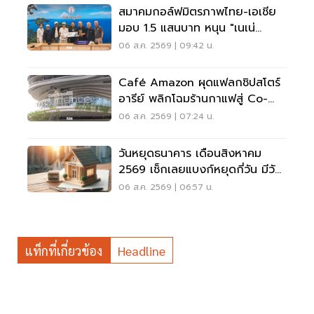
สมาคมกอล์ฟมิตรภาพไทย-เอเชีย
มอบ 1.5 แสนบาท หนุน "เนเน่
รอยัล" ลุยเวทีที่สหรัฐ
06 ส.ค. 2569 | 09:42 น.
Café Amazon ผุดแฟลกชิปสโตร์
อารีย์ พลิกโฉมร้านกาแฟสู่ Co-
Working Space ครบวงจร
06 ส.ค. 2569 | 07:24 น.
วันหยุดธนาคาร เดือนสิงหาคม
2569 เช็กเลยแบงก์หยุดกี่วัน มีวัน
หยุดยาวไหม
06 ส.ค. 2569 | 06:57 น.
แท็กที่เกี่ยวข้อง
Headline