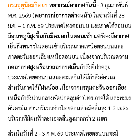
กรมอุตุนิยมวิทยา
พยากรณ์อากาศวันนี้
- 3 กุมภาพันธ์
พ.ศ. 2569 (
พยากรณ์อากาศล่วงหน้า
) ในช่วงวันที่ 28
ม.ค. – 1 ก.พ. 69 ประเทศไทยตอนบน และภาคใต้ตอนบน
มี
อุณหภูมิสูงขึ้นกับมีหมอกในตอนเช้า
แต่ยังคงมี
อากาศ
เย็นถึงหนาว
ในตอนเช้าบริเวณภาคเหนือตอนบนและ
ภาคตะวันออกเฉียงเหนือตอนบน เนื่องจากบริเวณ
ความ
กดอากาศสูงหรือมวลอากาศเย็น
กำลังที่ปกคลุม
ประเทศไทยตอนบนและทะเลจีนใต้มีกำลังอ่อนลง
สำหรับภาคใต้มี
ฝนน้อย
เนื่องจาก
มรสุมตะวันออกเฉียง
เหนือ
กำลังปานกลางพัดปกคลุมอ่าวไทย ภาคใต้ และทะเล
อันดามัน ส่วนบริเวณอ่าวไทยตอนล่างมีคลื่นสูง 1-2 เมตร
บริเวณที่มีฝนฟ้าคะนองคลื่นสูงมากกว่า 2 เมตร
ส่วนในวันที่ 2 - 3 ก.พ. 69 ประเทศไทยตอนบนจะมี