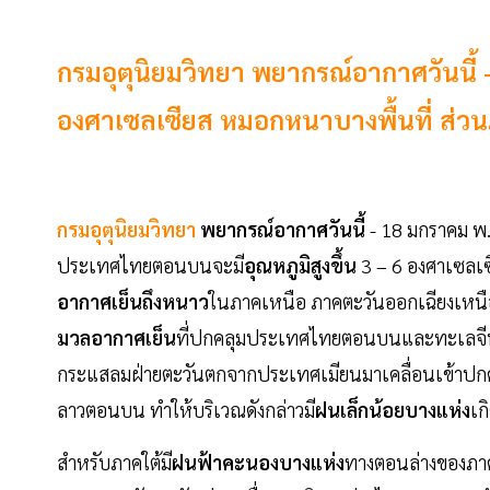
กรมอุตุนิยมวิทยา พยากรณ์อากาศวันนี้ 
องศาเซลเซียส หมอกหนาบางพื้นที่ ส่ว
กรมอุตุนิยมวิทยา
พยากรณ์อากาศวันนี้
- 18 มกราคม พ.
ประเทศไทยตอนบนจะมี
อุณหภูมิสูงขึ้น
3 – 6 องศาเซลเซี
อากาศเย็นถึงหนาว
ในภาคเหนือ ภาคตะวันออกเฉียงเหนื
มวลอากาศเย็น
ที่ปกคลุมประเทศไทยตอนบนและทะเลจีนใต้เร
กระแสลมฝ่ายตะวันตกจากประเทศเมียนมาเคลื่อนเข้าป
ลาวตอนบน ทำให้บริเวณดังกล่าวมี
ฝนเล็กน้อยบางแห่ง
เก
สำหรับภาคใต้มี
ฝนฟ้าคะนองบางแห่ง
ทางตอนล่างของภาค