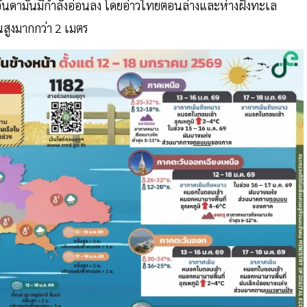
นดามันมีกำลังอ่อนลง โดยอ่าวไทยตอนล่างและห่างฝั่งทะเล
่นสูงมากกว่า 2 เมตร