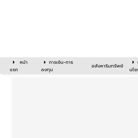
หน้า
การเงิน-การ
อสังหาริมทรัพย์
แรก
ลงทุน
นโย