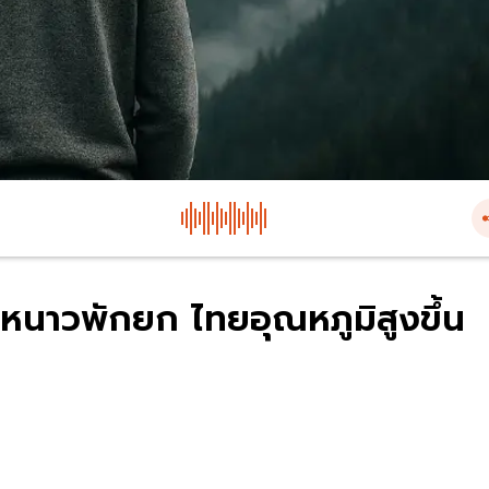
หนาวพักยก ไทยอุณหภูมิสูงขึ้น