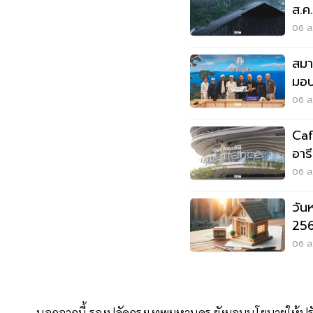
ส.ค
06 ส.
สมา
มอบ
ลุยเ
06 ส.
Caf
อาร
Wo
06 ส.
วัน
256
หยุ
06 ส.
นอกจากนี้ รองปลัดกรุงเทพมหานคร ยังมอบนโยบายให้ปรั