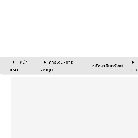
หน้า
การเงิน-การ
อสังหาริมทรัพย์
แรก
ลงทุน
นโย