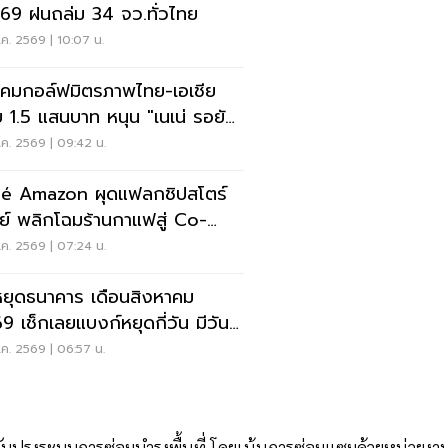
.69 ฝนถล่ม 34 จว.ทั่วไทย
ค. 2569 | 10:07 น.
คมกอล์ฟมิตรภาพไทย-เอเชีย
 1.5 แสนบาท หนุน "เนเน่ รอยัล"
วทีที่สหรัฐ
ค. 2569 | 09:42 น.
é Amazon ผุดแฟลกชิปสโตร์
ีย์ พลิกโฉมร้านกาแฟสู่ Co-
rking Space ครบวงจร
ค. 2569 | 07:24 น.
หยุดธนาคาร เดือนสิงหาคม
9 เช็กเลยแบงก์หยุดกี่วัน มีวัน
ดยาวไหม
ค. 2569 | 06:57 น.
บปรุงระบบการซ่อมบำรุงพื้นที่ โดยเน้นการซ่อมแซมด้วยหน่วยงา