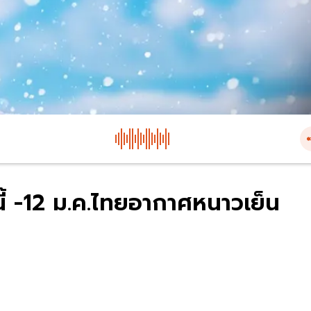
้ -12 ม.ค.ไทยอากาศหนาวเย็น