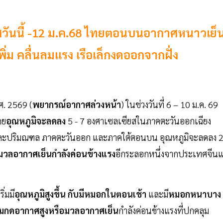
วันนี้ -12 ม.ค.68 ไทยตอนบนอากาศหนาวเย็
่ม คลื่นลมแรง เรือเล็กงดออกจากฝั่ง
ศ. 2569 (
พยากรณ์อากาศล่วงหน้า
) ในช่วงวันที่ 6 – 10 ม.ค. 69
ดย
อุณหภูมิจะลดลง
5 - 7 องศาเซลเซียสในภาคตะวันออกเฉียง
และปริมณฑล ภาคตะวันออก และภาคใต้ตอนบน อุณหภูมิจะลดลง 2
มวลอากาศเย็นกำลังค่อนข้างแรง
อีกระลอกหนึ่งจากประเทศจีนแ
่มมี
อุณหภูมิสูงขึ้น กับมีหมอกในตอนเช้า
และมี
หมอกหนาบาง
มกดอากาศสูงหรือมวลอากาศเย็น
กำลังค่อนข้างแรงที่ปกคลุม