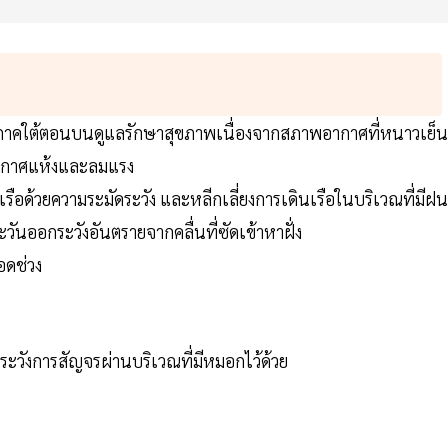
ใต้ตอนบนดูแลรักษาสุขภาพเนื่องจากสภาพอากาศที่หนาวเย็น
ภาพอากาศแห้งและลมแรง
อด้วยความระมัดระวัง และหลีกเลี่ยงการเดินเรือในบริเวณที่มีฝน
ันออกระวังอันตรายจากคลื่นที่ซัดเข้าหาฝั่ง
อดช่วง
ังการสัญจรผ่านบริเวณที่มีหมอกไว้ด้วย