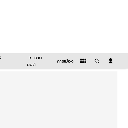
&
ยาน
การเมือง
ยนต์