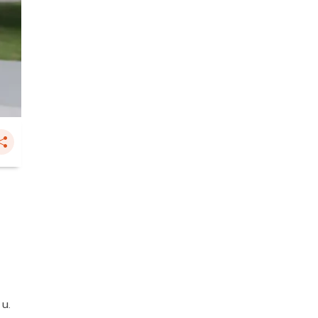
ู
 น.