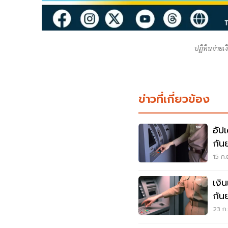
ปฏิทินจ่ายเ
ข่าวที่เกี่ยวข้อง
อัป
กัน
15 ก.
เงิ
กันยายน รอบ
สอบท
23 ก.