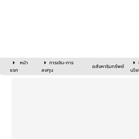
หน้า
การเงิน-การ
อสังหาริมทรัพย์
แรก
ลงทุน
นโย