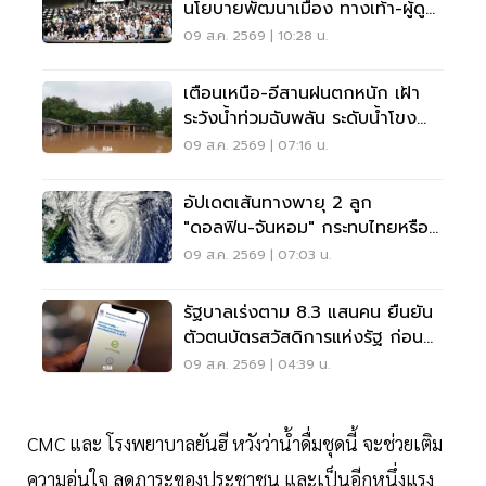
นโยบายพัฒนาเมือง ทางเท้า-ผู้ดู
แลออทิสติก-จักรยาน
09 ส.ค. 2569 | 10:28 น.
เตือนเหนือ-อีสานฝนตกหนัก เฝ้า
ระวังน้ำท่วมฉับพลัน ระดับน้ำโขง
เพิ่มสูง
09 ส.ค. 2569 | 07:16 น.
อัปเดตเส้นทางพายุ 2 ลูก
"ดอลฟิน-จันหอม" กระทบไทยหรือ
ไม่ เช็กเลย
09 ส.ค. 2569 | 07:03 น.
รัฐบาลเร่งตาม 8.3 แสนคน ยืนยัน
ตัวตนบัตรสวัสดิการแห่งรัฐ ก่อน
พลาดสิทธิ
09 ส.ค. 2569 | 04:39 น.
CMC และ โรงพยาบาลยันฮี หวังว่าน้ำดื่มชุดนี้ จะช่วยเติม
ความอุ่นใจ ลดภาระของประชาชน และเป็นอีกหนึ่งแรง