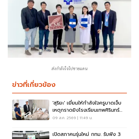
ส่งกำลังใจไปชายแดน
ข่าวที่เกี่ยวข้อง
'สุริยะ' เยี่ยมให้กำลังใจครูบาดเจ็บ
เหตุกราดยิงโรงเรียนเทพศิรินทร์
นนทบุรี
09 ส.ค. 2569 | 11:49 น.
เปิดสภาคนรุ่นใหม่ กทม. รับฟัง 3