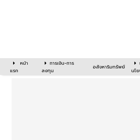
หน้า
การเงิน-การ
อสังหาริมทรัพย์
แรก
ลงทุน
นโย