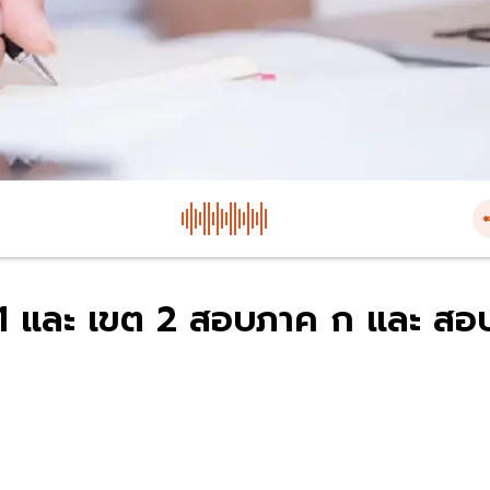
 1 และ เขต 2 สอบภาค ก และ สอ