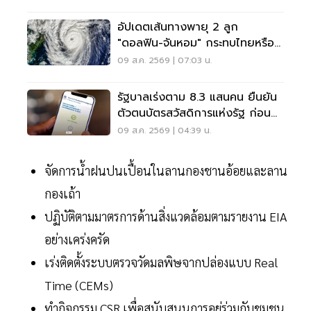
อัปเดตเส้นทางพายุ 2 ลูก
"ดอลฟิน-จันหอม" กระทบไทยหรือ
ไม่ เช็กเลย
09 ส.ค. 2569 | 07:03 น.
รัฐบาลเร่งตาม 8.3 แสนคน ยืนยัน
ตัวตนบัตรสวัสดิการแห่งรัฐ ก่อน
พลาดสิทธิ
09 ส.ค. 2569 | 04:39 น.
จัดการน้ำฝนปนเปื้อนในลานกองชานอ้อยและลาน
กองเถ้า
ปฏิบัติตามมาตรการด้านสิ่งแวดล้อมตามรายงาน EIA
อย่างเคร่งครัด
เร่งติดตั้งระบบตรวจวัดมลพิษจากปล่องแบบ Real
Time (CEMs)
ทำกิจกรรม CSR เพื่อสนับสนุนการอยู่ร่วมกับชุมชน