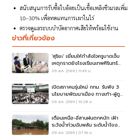
สนับสนุนการรับซื้อใบอ้อยเป็นเชื้อเพลิงชีวมวลเพิ่ม
10–30% เพื่อทดแทนการเผาในไร่
ตรวจดูแลระบบบำบัดอากาศเสียให้พร้อมใช้งาน
ข่าวที่เกี่ยวข้อง
'สุริยะ' เยี่ยมให้กำลังใจครูบาดเจ็บ
เหตุกราดยิงโรงเรียนเทพศิรินทร์
นนทบุรี
09 ส.ค. 2569 | 11:49 น.
เปิดสภาคนรุ่นใหม่ กทม. รับฟัง 3
นโยบายพัฒนาเมือง ทางเท้า-ผู้ดู
แลออทิสติก-จักรยาน
09 ส.ค. 2569 | 10:28 น.
เตือนเหนือ-อีสานฝนตกหนัก เฝ้า
ระวังน้ำท่วมฉับพลัน ระดับน้ำโขง
เพิ่มสูง
09 ส.ค. 2569 | 07:16 น.