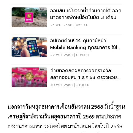
ออมสิน เยียวยาน้ำท่วมภาคใต้ ออก
มาตรการพักหนี้อัตโนมัติ 3 เดือน
25 พ.ย. 2568 | 05:19 น.
อัปเดตด่วน! 14 กุมภาปีหน้า
Mobile Banking ทุกธนาคาร ใช้ได้
เฉพาะ IOS 14 - Android 10 ขึ้น
27 พ.ย. 2568 | 09:13 น.
ไป
ถ่ายทอดสดผลการออกรางวัล
สลากออมสิน 1 ธ.ค.68 ตรวจหวย
ออมสินที่นี่
30 พ.ย. 2568 | 21:00 น.
นอกจาก
วันหยุดธนาคารเดือนธันวาคม 2568
วันนี้
"ฐาน
เศรษฐกิจ"
มัดรวม
วันหยุดธนาคารปี 2569
ตามประกาศ
ของธนาคารแห่งประเทศไทย มานำเสนอ โดยในปี 2568