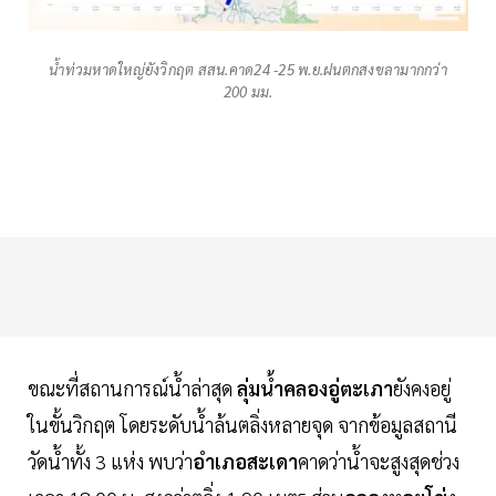
น้ำท่วมหาดใหญ่ยังวิกฤต สสน.คาด24 -25 พ.ย.ฝนตกสงขลามากกว่า
200 มม.
ขณะที่สถานการณ์น้ำล่าสุด
ลุ่มน้ำคลองอู่ตะเภา
ยังคงอยู่
ในขั้นวิกฤต โดยระดับน้ำล้นตลิ่งหลายจุด จากข้อมูลสถานี
วัดน้ำทั้ง 3 แห่ง พบว่า
อำเภอสะเดา
คาดว่าน้ำจะสูงสุดช่วง