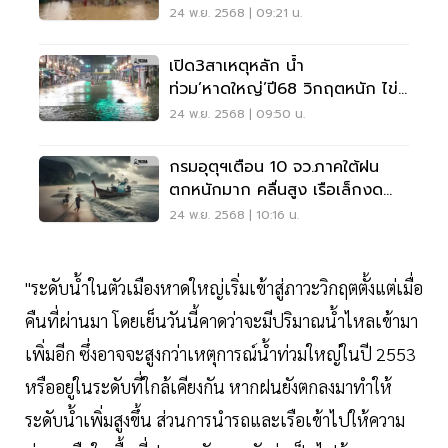
ชั่วคราวใน 5 จว.
24 พ.ย. 2568 | 09:21 น.
เปิด3สาเหตุหลัก น้ำ
ท่วม’หาดใหญ่’ปี68 วิกฤตหนัก ไข่
แดงเศรษฐกิจพัง
24 พ.ย. 2568 | 09:50 น.
กรมอุตุฯเตือน 10 จว.ภาคใต้ฝน
ตกหนักมาก คลื่นสูง เรือเล็กงด
ออกจากฝั่ง
24 พ.ย. 2568 | 10:16 น.
"ระดับน้ำในตัวเมืองหาดใหญ่เริ่มเข้าสู่ภาวะวิกฤตตั้งแต่เมื่อ
คืนที่ผ่านมา โดยเย็นวันนี้คาดว่าจะมีปริมาณน้ำไหลเข้ามา
เพิ่มอีก ซึ่งอาจจะสูงกว่าเหตุการณ์น้ำท่วมใหญ่ในปี 2553
หรืออยู่ในระดับที่ใกล้เคียงกัน หากฝนยังตกลงมาทำให้
ระดับน้ำเพิ่มสูงขึ้น ส่วนการนำรถและเรือเข้าไปให้ความ