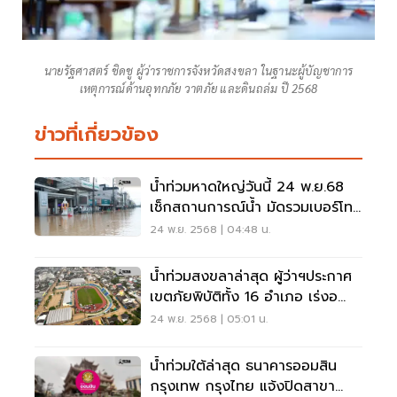
นายรัฐศาสตร์ ชิดชู ผู้ว่าราชการจังหวัดสงขลา ในฐานะผู้บัญชาการ
เหตุการณ์ด้านอุทกภัย วาตภัย และดินถล่ม ปี 2568
ข่าวที่เกี่ยวข้อง
น้ำท่วมหาดใหญ่วันนี้ 24 พ.ย.68
เช็กสถานการณ์น้ำ มัดรวมเบอร์โทร
ฉุกเฉิน
24 พ.ย. 2568 | 04:48 น.
น้ำท่วมสงขลาล่าสุด ผู้ว่าฯประกาศ
เขตภัยพิบัติทั้ง 16 อำเภอ เร่งอ
พยพปชช.ด่วน
24 พ.ย. 2568 | 05:01 น.
น้ำท่วมใต้ล่าสุด ธนาคารออมสิน
กรุงเทพ กรุงไทย แจ้งปิดสาขา