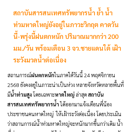
สถาบันสารสนเทศทรัพยากรน้ำ ย้ำ น้ำ
ท่วมหาดใหญ่ยังอยู่ในภาวะวิกฤต คาดวัน
นี้-พรุ่งนี้ฝนตกหนัก ปริมาณมากกว่า 200
มม./วัน พร้อมเตือน 3 จว.ชายแดนใต้ เฝ้า
ระวังมวลน้ำต่อเนื่อง
สถานการณ์
ฝนตกหนัก
ในภาคใต้วันนี้ 24 พฤศจิกายน
2568 ยังคงอยู่ในภาวะน่าเป็นห่วง หลายจังหวัดหลายพื้นที่
มี
น้ำท่วมสูง
โดยเฉพาะ
หาดใหญ่
ล่าสุด
สถาบัน
สารสนเทศทรัพยากรน้ำ
ได้ออกมาแจ้งเตือนพี่น้อง
ประชาชนคนหาดใหญ่ ให้เฝ้าระวังต่อเนื่อง โดยประเมิน
ว่าสถานการณ์น้ำท่วมหาดใหญ่จะหนักมากขึ้นกว่าเดิม น้ำ