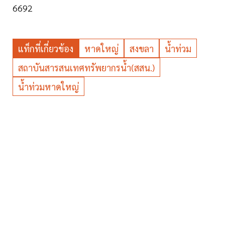
6692
แท็กที่เกี่ยวข้อง
หาดใหญ่
สงขลา
น้ำท่วม
สถาบันสารสนเทศทรัพยากรน้ำ(สสน.)
น้ำท่วมหาดใหญ่