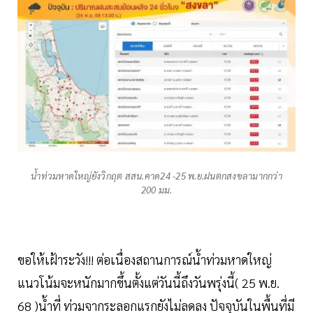
น้ำท่วมหาดใหญ่ยังวิกฤต สสน.คาด24 -25 พ.ย.ฝนตกสงขลามากกว่า
200 มม.
ขอให้เฝ้าระวัง!!! ต่อเนื่องสถานการณ์น้ำท่วมหาดใหญ่
แนวโน้มจะหนักมากขึ้นตั้งแต่วันนี้ถึงวันพรุ่งนี้( 25 พ.ย.
68 )น้ำที่ ท่วมจากระลอกแรกยังไม่ลดลง ปัจจุบันในพื้นที่มี