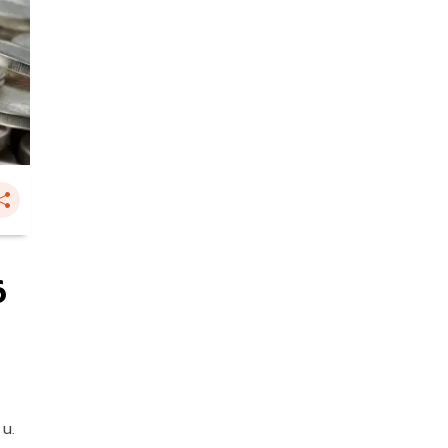
6
 น.