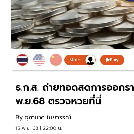
Play
ธ.ก.ส. ถ่ายทอดสดการออกราง
พ.ย.68 ตรวจหวยที่นี่
By
จุฑามาศ ไชยวรรณ์
15 พ.ย. 68 | 22:00 น.