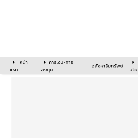
หน้า
การเงิน-การ
อสังหาริมทรัพย์
แรก
ลงทุน
นโย