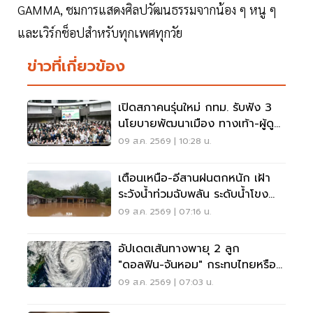
GAMMA, ชมการแสดงศิลปวัฒนธรรมจากน้อง ๆ หนู ๆ
และเวิร์กช็อปสำหรับทุกเพศทุกวัย
ข่าวที่เกี่ยวข้อง
เปิดสภาคนรุ่นใหม่ กทม. รับฟัง 3
นโยบายพัฒนาเมือง ทางเท้า-ผู้ดู
แลออทิสติก-จักรยาน
09 ส.ค. 2569 | 10:28 น.
เตือนเหนือ-อีสานฝนตกหนัก เฝ้า
ระวังน้ำท่วมฉับพลัน ระดับน้ำโขง
เพิ่มสูง
09 ส.ค. 2569 | 07:16 น.
อัปเดตเส้นทางพายุ 2 ลูก
"ดอลฟิน-จันหอม" กระทบไทยหรือ
ไม่ เช็กเลย
09 ส.ค. 2569 | 07:03 น.