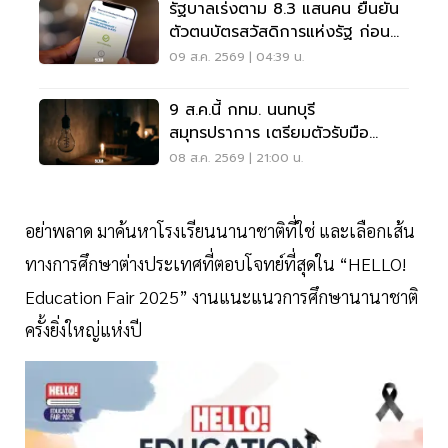
รัฐบาลเร่งตาม 8.3 แสนคน ยืนยัน
ตัวตนบัตรสวัสดิการแห่งรัฐ ก่อน
พลาดสิทธิ
09 ส.ค. 2569 | 04:39 น.
9 ส.ค.นี้ กทม. นนทบุรี
สมุทรปราการ เตรียมตัวรับมือ
'ไฟฟ้าดับ' หลายจุด
08 ส.ค. 2569 | 21:00 น.
อย่าพลาด มาค้นหาโรงเรียนนานาชาติที่ใช่ และเลือกเส้น
ทางการศึกษาต่างประเทศที่ตอบโจทย์ที่สุดใน “HELLO!
Education Fair 2025” งานแนะแนวการศึกษานานาชาติ
ครั้งยิ่งใหญ่แห่งปี