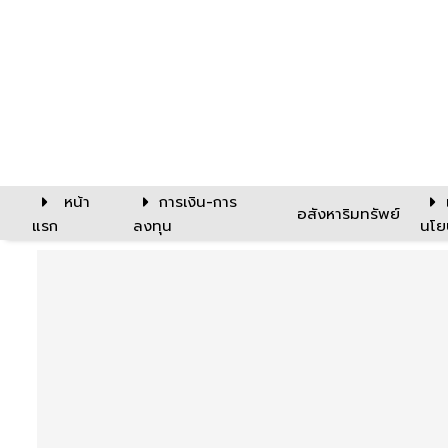
หน้า
การเงิน-การ
อสังหาริมทรัพย์
แรก
ลงทุน
นโย